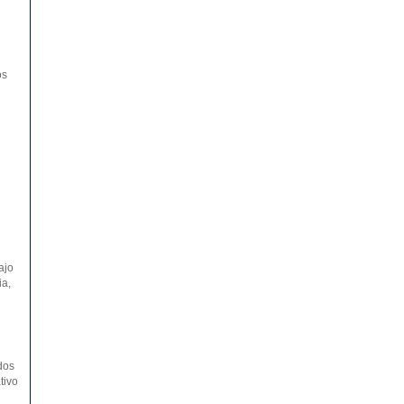
os
ajo
ia,
dos
tivo