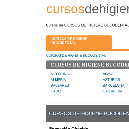
cursos
dehigie
Cursos de CURSOS DE HIGIENE BUCODENTAL en 
CURSOS DE HIGIENE
BUCODENTAL
CURSOS DE HIGIENE BUCODENTAL
CURSOS DE HIGIENE BUCODE
A CORUÑA
ALAVA
ALMERIA
ASTURIAS
BALEARES
BARCELONA
CADIZ
CANTABRIA
CORDOBA
CUENCA
GUADALAJARA
GUIPUZCOA
JAEN
LA RIOJA
CURSOS DE HIGIENE BUCODE
LLEIDA
LUGO
MURCIA
NAVARRA
PONTEVEDRA
PROVINCIA DE
Formación Ofrecida