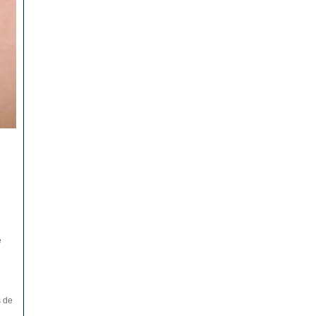
e
s de