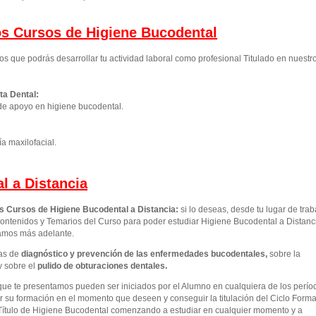
los Cursos de Higiene Bucodental
os que podrás desarrollar tu actividad laboral como profesional Titulado en nuestr
ta Dental:
de apoyo en higiene bucodental.
ía maxilofacial.
l a Distancia
os Cursos de Higiene Bucodental a Distancia:
si lo deseas, desde tu lugar de trab
ontenidos y Temarios del Curso para poder estudiar Higiene Bucodental a Distanc
camos más adelante.
as de
diagnóstico y prevención de las enfermedades bucodentales
,
sobre la
y sobre el
pulido de obturaciones dentales.
que te presentamos pueden ser iniciados por el Alumno en cualquiera de los perío
 su formación en el momento que deseen y conseguir la titulación del Ciclo Forma
Título de Higiene Bucodental comenzando a estudiar en cualquier momento y a