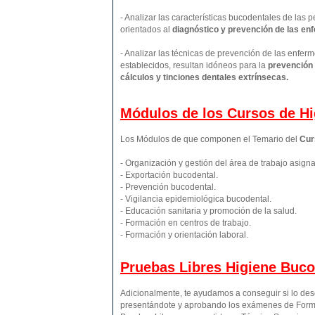
- Analizar las características bucodentales de las 
orientados al
diagnóstico y prevención de las e
- Analizar las técnicas de prevención de las enfe
establecidos, resultan idóneos para la
prevención d
cálculos y tinciones dentales extrínsecas.
Módulos de los Cursos de Hi
Los Módulos de que componen el Temario del
Cur
- Organización y gestión del área de trabajo asign
- Exportación bucodental.
- Prevención bucodental.
- Vigilancia epidemiológica bucodental.
- Educación sanitaria y promoción de la salud.
- Formación en centros de trabajo.
- Formación y orientación laboral.
Pruebas Libres
Higiene Buco
Adicionalmente, te ayudamos a conseguir si lo de
presentándote y aprobando los exámenes de Forma