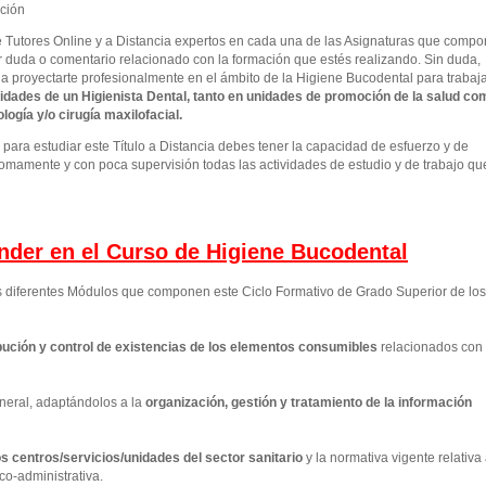
ación
e Tutores Online y a Distancia expertos en cada una de las Asignaturas que comp
r duda o comentario relacionado con la formación que estés realizando. Sin duda,
 a proyectarte profesionalmente en el ámbito de la Higiene Bucodental para trabaj
idades de un Higienista Dental, tanto en unidades de promoción de la salud co
ogía y/o cirugía maxilofacial.
ara estudiar este Título a Distancia debes tener la capacidad de esfuerzo y de
omamente y con poca supervisión todas las actividades de estudio y de trabajo qu
ender en el Curso de Higiene Bucodental
os diferentes Módulos que componen este Ciclo Formativo de Grado Superior de los
ución y control de existencias de los elementos consumibles
relacionados con 
neral, adaptándolos a la
organización, gestión y tratamiento de la información
los centros/servicios/unidades del sector sanitario
y la normativa vigente relativa
co-administrativa.