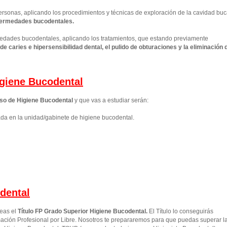
personas, aplicando los procedimientos y técnicas de exploración de la cavidad buc
nfermedades bucodentales.
rmedades bucodentales, aplicando los tratamientos, que estando previamente
e caries e hipersensibilidad dental, el pulido de obturaciones y la eliminación 
giene Bucodental
so de Higiene Bucodental
y que vas a estudiar serán:
ada en la unidad/gabinete de higiene bucodental.
dental
seas el
Título FP Grado Superior
Higiene Bucodental
.
El Título lo conseguirás
ción Profesional por Libre. Nosotros te prepararemos para que puedas superar l