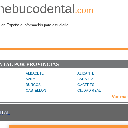
nebucodental
.com
España e Información para estudiarlo
NTAL POR PROVINCIAS
ALBACETE
ALICANTE
AVILA
BADAJOZ
BURGOS
CACERES
CASTELLON
CIUDAD REAL
GIRONA
GRANADA
Ver má
HUELVA
HUESCA
LAS PALMAS
LEÓN
NTAL
MADRID
MALAGA
OURENSE
PALENCIA
 CEUTA
PROVINCIA DE MELILLA
SALAMANCA