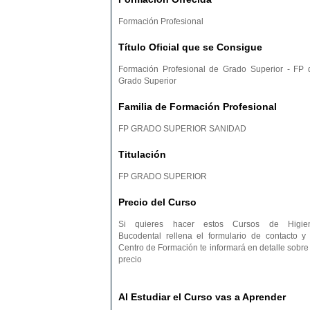
SANTA CRUZ DE TENERIFE
SEGOVIA
TARRAGONA
TERUEL
Formación Profesional
VALLADOLID
VIZCAYA
Título Oficial que se Consigue
Formación Profesional de Grado Superior - FP 
Grado Superior
Familia de Formación Profesional
FP GRADO SUPERIOR SANIDAD
Titulación
FP GRADO SUPERIOR
Precio del Curso
Si quieres hacer estos Cursos de Higie
Bucodental rellena el formulario de contacto y 
Centro de Formación te informará en detalle sobre 
precio
Al Estudiar el Curso vas a Aprender