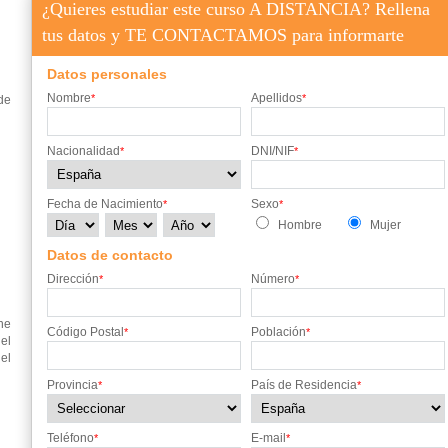
¿Quieres estudiar este curso A DISTANCIA? Rellena
SEVILLA
SORIA
TOLEDO
VALENCIA
tus datos y TE CONTACTAMOS para informarte
ZAMORA
ZARAGOZA
Datos personales
Nombre
Apellidos
*
*
de
Nacionalidad
DNI/NIF
*
*
Fecha de Nacimiento
Sexo
*
*
Hombre
Mujer
Datos de contacto
Dirección
Número
*
*
ne
Código Postal
Población
*
*
el
el
Provincia
País de Residencia
*
*
Teléfono
E-mail
*
*