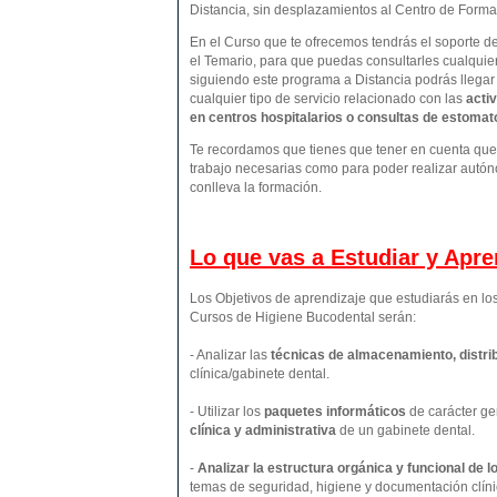
Distancia, sin desplazamientos al Centro de Form
En el Curso que te ofrecemos tendrás el soporte d
el Temario, para que puedas consultarles cualquie
siguiendo este programa a Distancia podrás llegar
cualquier tipo de servicio relacionado con las
activ
en centros hospitalarios o consultas de estomatol
Te recordamos que tienes que tener en cuenta que p
trabajo necesarias como para poder realizar autón
conlleva la formación.
Lo que vas a Estudiar y Apr
Los Objetivos de aprendizaje que estudiarás en l
Cursos de Higiene Bucodental serán:
- Analizar las
técnicas de almacenamiento, distrib
clínica/gabinete dental.
- Utilizar los
paquetes informáticos
de carácter ge
clínica y administrativa
de un gabinete dental.
-
Analizar la estructura orgánica y funcional de 
temas de seguridad, higiene y documentación clíni