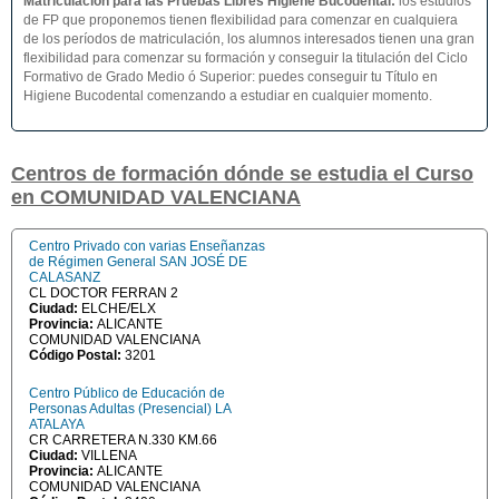
Matriculación para las Pruebas Libres Higiene Bucodental
:
los estudios
de FP que proponemos tienen flexibilidad para comenzar en cualquiera
de los períodos de matriculación, los alumnos interesados tienen una gran
flexibilidad para comenzar su formación y conseguir la titulación del Ciclo
Formativo de Grado Medio ó Superior: puedes conseguir tu Título en
Higiene Bucodental comenzando a estudiar en cualquier momento.
Centros de formación dónde se estudia el Curso
en COMUNIDAD VALENCIANA
Centro Privado con varias Enseñanzas
de Régimen General SAN JOSÉ DE
CALASANZ
CL DOCTOR FERRAN 2
Ciudad:
ELCHE/ELX
Provincia:
ALICANTE
COMUNIDAD VALENCIANA
Código Postal:
3201
Centro Público de Educación de
Personas Adultas (Presencial) LA
ATALAYA
CR CARRETERA N.330 KM.66
Ciudad:
VILLENA
Provincia:
ALICANTE
COMUNIDAD VALENCIANA