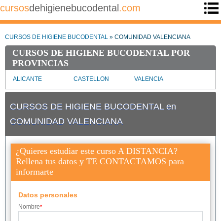
cursos
dehigienebucodental
.com
CURSOS DE HIGIENE BUCODENTAL
» COMUNIDAD VALENCIANA
CURSOS DE HIGIENE BUCODENTAL POR
PROVINCIAS
ALICANTE
CASTELLON
VALENCIA
CURSOS DE HIGIENE BUCODENTAL en
COMUNIDAD VALENCIANA
¿Quieres estudiar este curso A DISTANCIA?
Rellena tus datos y TE CONTACTAMOS para
informarte
Datos personales
Nombre
*