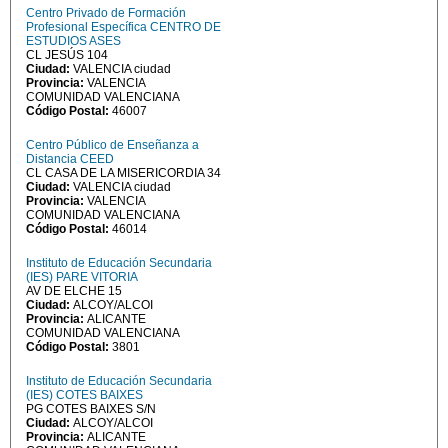
Centro Privado de Formación
Profesional Específica CENTRO DE
ESTUDIOS ASES
CL JESÚS 104
Ciudad:
VALENCIA ciudad
Provincia:
VALENCIA
COMUNIDAD VALENCIANA
Código Postal:
46007
Centro Público de Enseñanza a
Distancia CEED
CL CASA DE LA MISERICORDIA 34
Ciudad:
VALENCIA ciudad
Provincia:
VALENCIA
COMUNIDAD VALENCIANA
Código Postal:
46014
Instituto de Educación Secundaria
(IES) PARE VITORIA
AV DE ELCHE 15
Ciudad:
ALCOY/ALCOI
Provincia:
ALICANTE
COMUNIDAD VALENCIANA
Código Postal:
3801
Instituto de Educación Secundaria
(IES) COTES BAIXES
PG COTES BAIXES S/N
Ciudad:
ALCOY/ALCOI
Provincia:
ALICANTE