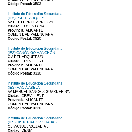
Código Postal:
3503
Instituto de Educación Secundaria
(IES) PADRE ARQUÉS
AV DEL FERROCARRIL S/N
Ciudad:
COCENTAINA
Provincia:
ALICANTE
COMUNIDAD VALENCIANA
Código Postal:
3820
Instituto de Educación Secundaria
(IES) CANÓNIGO MANCHÓN
CM DEL ARQUET S/N
Ciudad:
CREVILLENT
Provincia:
ALICANTE
COMUNIDAD VALENCIANA
Código Postal:
3330
Instituto de Educación Secundaria
(IES) MACIÀ ABELA
AV MANUEL SANCHIS GUARNER S/N
Ciudad:
CREVILLENT
Provincia:
ALICANTE
COMUNIDAD VALENCIANA
Código Postal:
3330
Instituto de Educación Secundaria
(IES) HISTORIADOR CHABAS
CL MANUEL VALLALTA 3
Ciudad:
DENIA