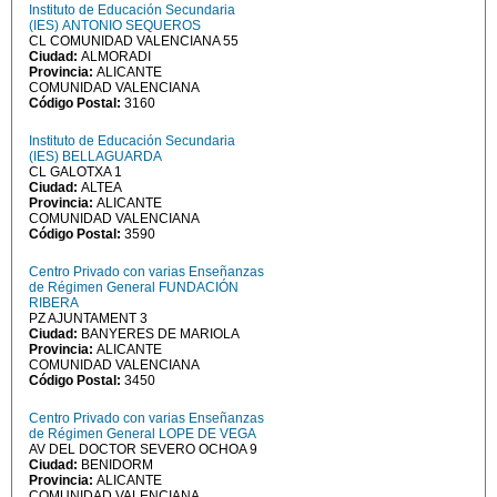
Instituto de Educación Secundaria
(IES) ANTONIO SEQUEROS
CL COMUNIDAD VALENCIANA 55
Ciudad:
ALMORADI
Provincia:
ALICANTE
COMUNIDAD VALENCIANA
Código Postal:
3160
Instituto de Educación Secundaria
(IES) BELLAGUARDA
CL GALOTXA 1
Ciudad:
ALTEA
Provincia:
ALICANTE
COMUNIDAD VALENCIANA
Código Postal:
3590
Centro Privado con varias Enseñanzas
de Régimen General FUNDACIÓN
RIBERA
PZ AJUNTAMENT 3
Ciudad:
BANYERES DE MARIOLA
Provincia:
ALICANTE
COMUNIDAD VALENCIANA
Código Postal:
3450
Centro Privado con varias Enseñanzas
de Régimen General LOPE DE VEGA
AV DEL DOCTOR SEVERO OCHOA 9
Ciudad:
BENIDORM
Provincia:
ALICANTE
COMUNIDAD VALENCIANA