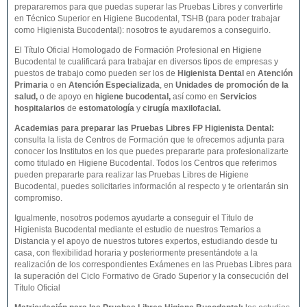
prepararemos para que puedas superar las Pruebas Libres y convertirte
en Técnico Superior en Higiene Bucodental, TSHB (para poder trabajar
como Higienista Bucodental): nosotros te ayudaremos a conseguirlo.
El Título Oficial Homologado de Formación Profesional en Higiene
Bucodental te cualificará para trabajar en diversos tipos de empresas y
puestos de trabajo como pueden ser los de
Higienista Dental
en
Atención
Primaria
o en
Atención Especializada
, en
Unidades de promoción de la
salud,
o de apoyo en
higiene bucodental,
así como en
Servicios
hospitalarios
de
estomatología
y
cirugía maxilofacial.
Academias para preparar las Pruebas Libres FP Higienista Dental:
consulta la lista de Centros de Formación que te ofrecemos adjunta para
conocer los Institutos en los que puedes prepararte para profesionalizarte
como titulado en Higiene Bucodental. Todos los Centros que referimos
pueden prepararte para realizar las Pruebas Libres de Higiene
Bucodental, puedes solicitarles información al respecto y te orientarán sin
compromiso.
Igualmente, nosotros podemos ayudarte a conseguir el Título de
Higienista Bucodental mediante el estudio de nuestros Temarios a
Distancia y el apoyo de nuestros tutores expertos, estudiando desde tu
casa, con flexibilidad horaria y posteriormente presentándote a la
realización de los correspondientes Exámenes en las Pruebas Libres para
la superación del Ciclo Formativo de Grado Superior y la consecución del
Título Oficial