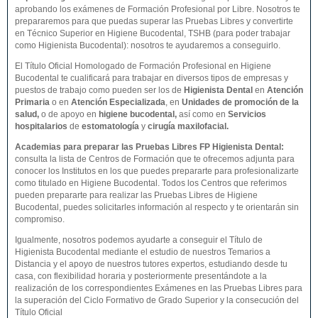
aprobando los exámenes de Formación Profesional por Libre. Nosotros te
prepararemos para que puedas superar las Pruebas Libres y convertirte
en Técnico Superior en Higiene Bucodental, TSHB (para poder trabajar
como Higienista Bucodental): nosotros te ayudaremos a conseguirlo.
El Título Oficial Homologado de Formación Profesional en Higiene
Bucodental te cualificará para trabajar en diversos tipos de empresas y
puestos de trabajo como pueden ser los de
Higienista Dental
en
Atención
Primaria
o en
Atención Especializada
, en
Unidades de promoción de la
salud,
o de apoyo en
higiene bucodental,
así como en
Servicios
hospitalarios
de
estomatología
y
cirugía maxilofacial.
Academias para preparar las Pruebas Libres FP Higienista Dental:
consulta la lista de Centros de Formación que te ofrecemos adjunta para
conocer los Institutos en los que puedes prepararte para profesionalizarte
como titulado en Higiene Bucodental. Todos los Centros que referimos
pueden prepararte para realizar las Pruebas Libres de Higiene
Bucodental, puedes solicitarles información al respecto y te orientarán sin
compromiso.
Igualmente, nosotros podemos ayudarte a conseguir el Título de
Higienista Bucodental mediante el estudio de nuestros Temarios a
Distancia y el apoyo de nuestros tutores expertos, estudiando desde tu
casa, con flexibilidad horaria y posteriormente presentándote a la
realización de los correspondientes Exámenes en las Pruebas Libres para
la superación del Ciclo Formativo de Grado Superior y la consecución del
Título Oficial