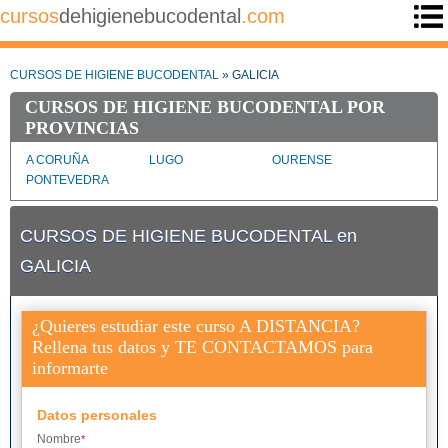
cursos
dehigienebucodental
.com
CURSOS DE HIGIENE BUCODENTAL
» GALICIA
CURSOS DE HIGIENE BUCODENTAL POR
PROVINCIAS
A CORUÑA
LUGO
OURENSE
PONTEVEDRA
CURSOS DE HIGIENE BUCODENTAL en
GALICIA
¿Quieres estudiar este curso A DISTANCIA?
Rellena tus datos y TE CONTACTAMOS para
informarte
Datos personales
Nombre
*