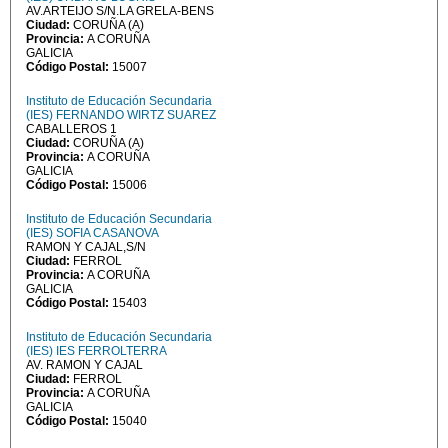
AV.ARTEIJO S/N.LA GRELA-BENS
Ciudad:
CORUÑA (A)
Provincia:
A CORUÑA
GALICIA
Código Postal:
15007
Instituto de Educación Secundaria
(IES) FERNANDO WIRTZ SUAREZ
CABALLEROS 1
Ciudad:
CORUÑA (A)
Provincia:
A CORUÑA
GALICIA
Código Postal:
15006
Instituto de Educación Secundaria
(IES) SOFIA CASANOVA
RAMON Y CAJAL,S/N
Ciudad:
FERROL
Provincia:
A CORUÑA
GALICIA
Código Postal:
15403
Instituto de Educación Secundaria
(IES) IES FERROLTERRA
AV. RAMON Y CAJAL
Ciudad:
FERROL
Provincia:
A CORUÑA
GALICIA
Código Postal:
15040