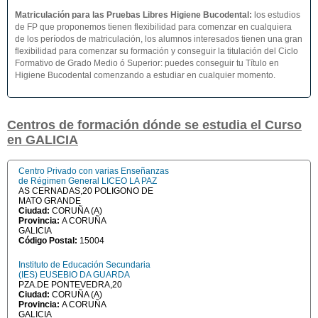
Matriculación para las Pruebas Libres Higiene Bucodental
:
los estudios
de FP que proponemos tienen flexibilidad para comenzar en cualquiera
de los períodos de matriculación, los alumnos interesados tienen una gran
flexibilidad para comenzar su formación y conseguir la titulación del Ciclo
Formativo de Grado Medio ó Superior: puedes conseguir tu Título en
Higiene Bucodental comenzando a estudiar en cualquier momento.
Centros de formación dónde se estudia el Curso
en GALICIA
Centro Privado con varias Enseñanzas
de Régimen General LICEO LA PAZ
AS CERNADAS,20 POLIGONO DE
MATO GRANDE
Ciudad:
CORUÑA (A)
Provincia:
A CORUÑA
GALICIA
Código Postal:
15004
Instituto de Educación Secundaria
(IES) EUSEBIO DA GUARDA
PZA.DE PONTEVEDRA,20
Ciudad:
CORUÑA (A)
Provincia:
A CORUÑA
GALICIA