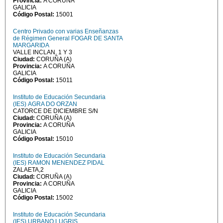
Provincia:
A CORUÑA
GALICIA
Código Postal:
15001
Centro Privado con varias Enseñanzas
de Régimen General FOGAR DE SANTA
MARGARIDA
VALLE INCLAN, 1 Y 3
Ciudad:
CORUÑA (A)
Provincia:
A CORUÑA
GALICIA
Código Postal:
15011
Instituto de Educación Secundaria
(IES) AGRA DO ORZAN
CATORCE DE DICIEMBRE S/N
Ciudad:
CORUÑA (A)
Provincia:
A CORUÑA
GALICIA
Código Postal:
15010
Instituto de Educación Secundaria
(IES) RAMON MENENDEZ PIDAL
ZALAETA,2
Ciudad:
CORUÑA (A)
Provincia:
A CORUÑA
GALICIA
Código Postal:
15002
Instituto de Educación Secundaria
(IES) URBANO LUGRIS