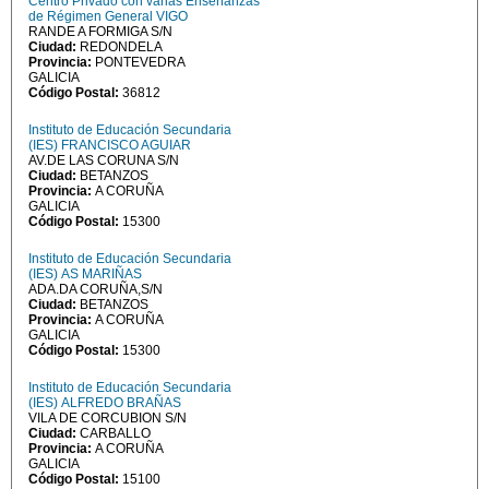
Centro Privado con varias Enseñanzas
de Régimen General VIGO
RANDE A FORMIGA S/N
Ciudad:
REDONDELA
Provincia:
PONTEVEDRA
GALICIA
Código Postal:
36812
Instituto de Educación Secundaria
(IES) FRANCISCO AGUIAR
AV.DE LAS CORUNA S/N
Ciudad:
BETANZOS
Provincia:
A CORUÑA
GALICIA
Código Postal:
15300
Instituto de Educación Secundaria
(IES) AS MARIÑAS
ADA.DA CORUÑA,S/N
Ciudad:
BETANZOS
Provincia:
A CORUÑA
GALICIA
Código Postal:
15300
Instituto de Educación Secundaria
(IES) ALFREDO BRAÑAS
VILA DE CORCUBION S/N
Ciudad:
CARBALLO
Provincia:
A CORUÑA
GALICIA
Código Postal:
15100