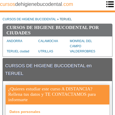
cursos
dehigienebucodental
.com
CURSOS DE HIGIENE BUCODENTAL
» TERUEL
CURSOS DE HIGIENE BUCODENTAL POR
CIUDADES
ANDORRA
CALAMOCHA
MONREAL DEL
CAMPO
TERUEL ciudad
UTRILLAS
VALDERROBRES
CURSOS DE HIGIENE BUCODENTAL en
TERUEL
¿Quieres estudiar este curso A DISTANCIA?
Rellena tus datos y TE CONTACTAMOS para
informarte
Datos personales