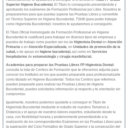
Superior
Higiene Bucodental
.
El Título lo conseguirás presentándote y
aprobando los exámenes de Formación Profesional por Libre. Nosotros te
prepararemos para que puedas superar las Pruebas Libres y convertirte
en Técnico Superior en Higiene Bucodental, TSHB (para poder trabajar
como Higienista Bucodental): nosotros te ayudaremos a conseguirlo.
El Título Oficial Homologado de Formación Profesional en Higiene
Bucodental te cualificará para trabajar en diversos tipos de empresas y
puestos de trabajo como pueden ser los de
Higienista Dental
en
Atención
Primaria
o en
Atención Especializada
, en
Unidades de promoción de la
salud,
o de apoyo en
higiene bucodental,
así como en
Servicios
hospitalarios
de
estomatología
y
cirugía maxilofacial.
Academias para preparar las Pruebas Libres FP Higienista Dental:
consulta la lista de Centros de Formación que te ofrecemos adjunta para
conocer los Institutos en los que puedes prepararte para profesionalizarte
como titulado en Higiene Bucodental. Todos los Centros que referimos
pueden prepararte para realizar las Pruebas Libres de Higiene
Bucodental, puedes solicitarles información al respecto y te orientarán sin
compromiso.
Igualmente, nosotros podemos ayudarte a conseguir el Título de
Higienista Bucodental mediante el estudio de nuestros Temarios a
Distancia y el apoyo de nuestros tutores expertos, estudiando desde tu
casa, con flexibilidad horaria y posteriormente presentándote a la
realización de los correspondientes Exámenes en las Pruebas Libres para
la superación del Ciclo Formativo de Grado Superior y la consecución del