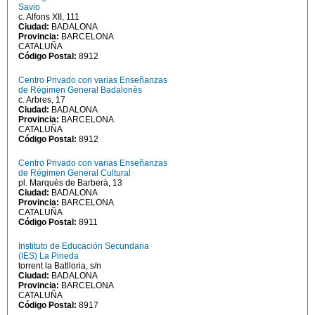
Savio
c. Alfons XII, 111
Ciudad:
BADALONA
Provincia:
BARCELONA
CATALUÑA
Código Postal:
8912
Centro Privado con varias Enseñanzas
de Régimen General Badalonès
c. Arbres, 17
Ciudad:
BADALONA
Provincia:
BARCELONA
CATALUÑA
Código Postal:
8912
Centro Privado con varias Enseñanzas
de Régimen General Cultural
pl. Marquès de Barberà, 13
Ciudad:
BADALONA
Provincia:
BARCELONA
CATALUÑA
Código Postal:
8911
Instituto de Educación Secundaria
(IES) La Pineda
torrent la Batlloria, s/n
Ciudad:
BADALONA
Provincia:
BARCELONA
CATALUÑA
Código Postal:
8917