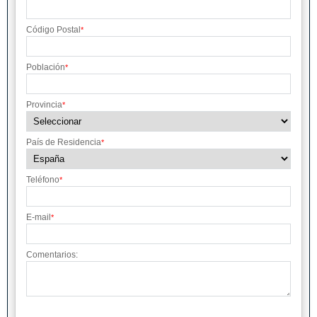
TORDERA
TORELLO
VIC
VILADECANS
VILAFRANCA DEL
VILANOVA I LA
Código Postal
*
PENEDÈS
GELTRU
VILASSAR DE MAR
Población
*
Provincia
*
País de Residencia
*
Teléfono
*
E-mail
*
Comentarios: