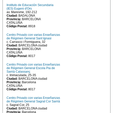
Instituto de Educación Secundaria
(IES) Eugeni d'Ors
av. Maresme, 192-212
Ciudad:
BADALONA
Provincia:
BARCELONA
CATALUÑA
Código Postal:
8918
Centro Privado con varias Enseñanzas
de Régimen General Sant Ignasi
c. Carrasco i Formiguera, 32
Ciudad:
BARCELONA ciudad
Provincia:
BARCELONA
CATALUÑA
Código Postal:
8017
Centro Privado con varias Enseñanzas
de Régimen General Escola Pia de
Sarrià Calassanç
c. Immaculada, 25-35
Ciudad:
BARCELONA ciudad
Provincia:
Barcelona
CATALUÑA
Código Postal:
8017
Centro Privado con varias Enseñanzas
de Régimen General Sagrat Cor Sarrià
c. Sagrat Cor, 25
Ciudad:
BARCELONA ciudad
Provincia:
Barcelona