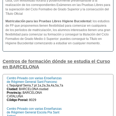
casa, con flexibilidad horaria y posteriormente presentándote a la
realización de los correspondientes Exámenes en las Pruebas Libres para
la superación del Ciclo Formativo de Grado Superior y la consecución del
Título Oficial
Matriculación para las Pruebas Libres Higiene Bucodental
:
los estudios
de FP que proponemos tienen flexibilidad para comenzar en cualquiera
de los períodos de matriculación, los alumnos interesados tienen una gran
flexibilidad para comenzar su formación y conseguir la titulación del Ciclo
Formativo de Grado Medio ó Superior: puedes conseguir tu Título en
Higiene Bucodental comenzando a estudiar en cualquier momento.
Centros de formación dónde se estudia el Curso
en BARCELONA
Centro Privado con varias Enseñanzas
de Régimen General Sant Francesc
c.Taquígraf Serra,7.pl.1a,2a,3a,4a,5a,7a
Ciudad:
BARCELONA ciudad
Provincia:
BARCELONA
CATALUÑA
Código Postal:
8029
Centro Privado con varias Enseñanzas
de Régimen General Escola Pia Sant