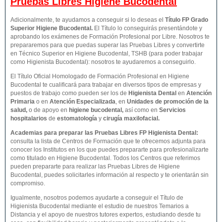
Pruebas Libres
Higiene Bucodental
Adicionalmente, te ayudamos a conseguir si lo deseas el
Título FP Grado
Superior
Higiene Bucodental
.
El Título lo conseguirás presentándote y
aprobando los exámenes de Formación Profesional por Libre. Nosotros te
prepararemos para que puedas superar las Pruebas Libres y convertirte
en Técnico Superior en Higiene Bucodental, TSHB (para poder trabajar
como Higienista Bucodental): nosotros te ayudaremos a conseguirlo.
El Título Oficial Homologado de Formación Profesional en Higiene
Bucodental te cualificará para trabajar en diversos tipos de empresas y
puestos de trabajo como pueden ser los de
Higienista Dental
en
Atención
Primaria
o en
Atención Especializada
, en
Unidades de promoción de la
salud,
o de apoyo en
higiene bucodental,
así como en
Servicios
hospitalarios
de
estomatología
y
cirugía maxilofacial.
Academias para preparar las Pruebas Libres FP Higienista Dental:
consulta la lista de Centros de Formación que te ofrecemos adjunta para
conocer los Institutos en los que puedes prepararte para profesionalizarte
como titulado en Higiene Bucodental. Todos los Centros que referimos
pueden prepararte para realizar las Pruebas Libres de Higiene
Bucodental, puedes solicitarles información al respecto y te orientarán sin
compromiso.
Igualmente, nosotros podemos ayudarte a conseguir el Título de
Higienista Bucodental mediante el estudio de nuestros Temarios a
Distancia y el apoyo de nuestros tutores expertos, estudiando desde tu