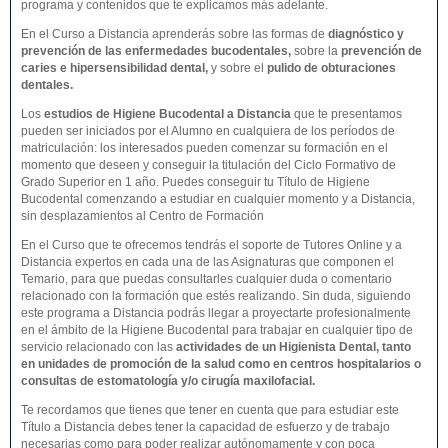
programa y contenidos que te explicamos más adelante.
En el Curso a Distancia aprenderás sobre las formas de
diagnóstico y
prevención de las enfermedades bucodentales
,
sobre la
prevención de
caries e hipersensibilidad dental,
y sobre el
pulido de obturaciones
dentales.
Los
estudios de
Higiene Bucodental
a Distancia
que te presentamos
pueden ser iniciados por el Alumno en cualquiera de los períodos de
matriculación: los interesados pueden comenzar su formación en el
momento que deseen y conseguir la titulación del Ciclo Formativo de
Grado Superior en 1 año. Puedes conseguir tu Título de Higiene
Bucodental comenzando a estudiar en cualquier momento y a Distancia,
sin desplazamientos al Centro de Formación
En el Curso que te ofrecemos tendrás el soporte de Tutores Online y a
Distancia expertos en cada una de las Asignaturas que componen el
Temario, para que puedas consultarles cualquier duda o comentario
relacionado con la formación que estés realizando. Sin duda, siguiendo
este programa a Distancia podrás llegar a proyectarte profesionalmente
en el ámbito de la Higiene Bucodental para trabajar en cualquier tipo de
servicio relacionado con las
actividades de un Higienista Dental, tanto
en unidades de promoción de la salud como en centros hospitalarios o
consultas de estomatología y/o cirugía maxilofacial.
Te recordamos que tienes que tener en cuenta que para estudiar este
Título a Distancia debes tener la capacidad de esfuerzo y de trabajo
necesarias como para poder realizar autónomamente y con poca