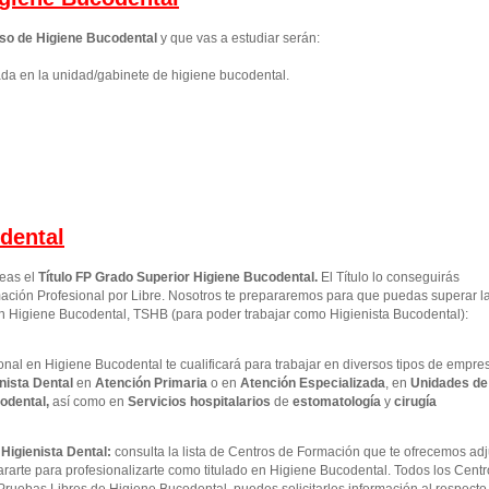
so de Higiene Bucodental
y que vas a estudiar serán:
ada en la unidad/gabinete de higiene bucodental.
dental
seas el
Título FP Grado Superior
Higiene Bucodental
.
El Título lo conseguirás
ción Profesional por Libre. Nosotros te prepararemos para que puedas superar l
en Higiene Bucodental, TSHB (para poder trabajar como Higienista Bucodental):
nal en Higiene Bucodental te cualificará para trabajar en diversos tipos de empre
nista Dental
en
Atención Primaria
o en
Atención Especializada
, en
Unidades de
odental,
así como en
Servicios hospitalarios
de
estomatología
y
cirugía
Higienista Dental:
consulta la lista de Centros de Formación que te ofrecemos ad
ararte para profesionalizarte como titulado en Higiene Bucodental. Todos los Cent
Pruebas Libres de Higiene Bucodental, puedes solicitarles información al respecto 