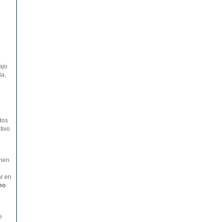
ajo
ia,
dos
tivo
onen
ar en
mo
e