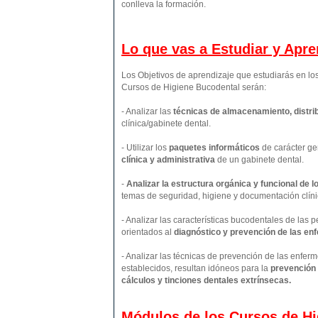
conlleva la formación.
Lo que vas a Estudiar y Apr
Los Objetivos de aprendizaje que estudiarás en l
Cursos de Higiene Bucodental serán:
- Analizar las
técnicas de almacenamiento, distrib
clínica/gabinete dental.
- Utilizar los
paquetes informáticos
de carácter ge
clínica y administrativa
de un gabinete dental.
-
Analizar la estructura orgánica y funcional de 
temas de seguridad, higiene y documentación clíni
- Analizar las características bucodentales de las 
orientados al
diagnóstico y prevención de las e
- Analizar las técnicas de prevención de las enfe
establecidos, resultan idóneos para la
prevención d
cálculos y tinciones dentales extrínsecas.
Módulos de los Cursos de Hi