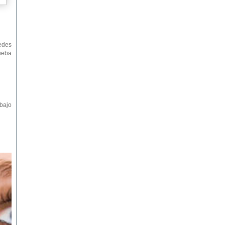
edes
rueba
abajo