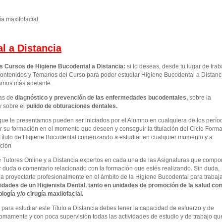
ía maxilofacial.
l a Distancia
os Cursos de Higiene Bucodental a Distancia:
si lo deseas, desde tu lugar de trab
ontenidos y Temarios del Curso para poder estudiar Higiene Bucodental a Distanc
camos más adelante.
as de
diagnóstico y prevención de las enfermedades bucodentales
,
sobre la
y sobre el
pulido de obturaciones dentales.
que te presentamos pueden ser iniciados por el Alumno en cualquiera de los perío
 su formación en el momento que deseen y conseguir la titulación del Ciclo Forma
Título de Higiene Bucodental comenzando a estudiar en cualquier momento y a
ación
e Tutores Online y a Distancia expertos en cada una de las Asignaturas que comp
r duda o comentario relacionado con la formación que estés realizando. Sin duda,
 a proyectarte profesionalmente en el ámbito de la Higiene Bucodental para trabaj
idades de un Higienista Dental, tanto en unidades de promoción de la salud co
ogía y/o cirugía maxilofacial.
ara estudiar este Título a Distancia debes tener la capacidad de esfuerzo y de
omamente y con poca supervisión todas las actividades de estudio y de trabajo qu