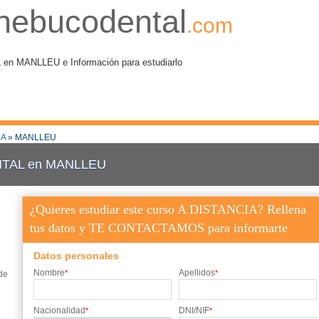
nebucodental
.com
 MANLLEU e Información para estudiarlo
A
» MANLLEU
TAL en MANLLEU
¿Quieres estudiar este curso A DISTANCIA? Rellena
tus datos y TE CONTACTAMOS para informarte
Datos personales
Nombre
Apellidos
*
*
de
Nacionalidad
DNI/NIF
*
*