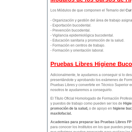
Los Módulos de que componen el Temario del
Cur
- Organización y gestión del área de trabajo asign
- Exportación bucodental.
- Prevención bucodental.
- Vigilancia epidemiológica bucodental.
- Educación sanitaria y promoción de la salud.
- Formación en centros de trabajo.
- Formación y orientación laboral.
Pruebas Libres
Higiene Buco
Adicionalmente, te ayudamos a conseguir si lo de
presentándote y aprobando los exámenes de Forma
Pruebas Libres y convertirte en Técnico Superior 
nosotros te ayudaremos a conseguirlo.
El Título Oficial Homologado de Formación Profesio
y puestos de trabajo como pueden ser los de
Higie
promoción de la salud,
o de apoyo en
higiene buc
maxilofacial.
Academias para preparar las Pruebas Libres FP 
para conocer los Institutos en los que puedes prep
que referimos pueden prepararte para realizar las 