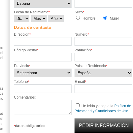
Fecha de Nacimiento
Sexo
*
*
Hombre
Mujer
Datos de contacto
Dirección
Número
*
*
ne
Código Postal
Población
*
*
el
el
Provincia
País de Residencia
*
*
Teléfono
E-mail
*
*
as
os
Comentarios:
mo
He leído y acepto la
Política de
Privacidad y Condiciones de Uso
ud
ad
,
es
datos obligatorios
*
un