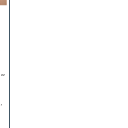
e
s de
os