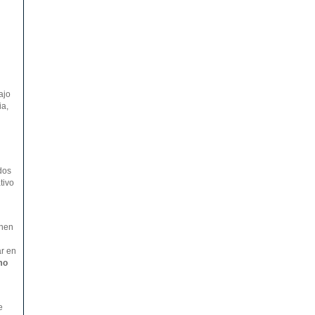
ajo
ia,
dos
tivo
onen
ar en
mo
e