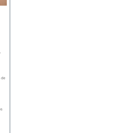
e
s de
os