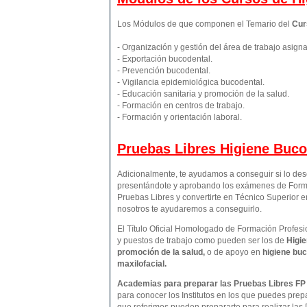
Los Módulos de que componen el Temario del
Cur
- Organización y gestión del área de trabajo asign
- Exportación bucodental.
- Prevención bucodental.
- Vigilancia epidemiológica bucodental.
- Educación sanitaria y promoción de la salud.
- Formación en centros de trabajo.
- Formación y orientación laboral.
Pruebas Libres
Higiene Buco
Adicionalmente, te ayudamos a conseguir si lo de
presentándote y aprobando los exámenes de Forma
Pruebas Libres y convertirte en Técnico Superior 
nosotros te ayudaremos a conseguirlo.
El Título Oficial Homologado de Formación Profesio
y puestos de trabajo como pueden ser los de
Higie
promoción de la salud,
o de apoyo en
higiene buc
maxilofacial.
Academias para preparar las Pruebas Libres FP 
para conocer los Institutos en los que puedes prep
que referimos pueden prepararte para realizar las 