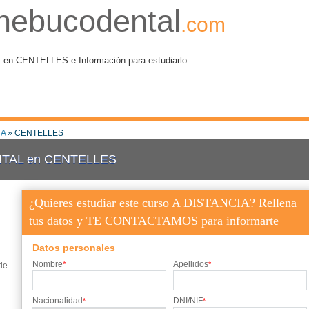
nebucodental
.com
 CENTELLES e Información para estudiarlo
A
» CENTELLES
TAL en CENTELLES
¿Quieres estudiar este curso A DISTANCIA? Rellena
tus datos y TE CONTACTAMOS para informarte
Datos personales
Nombre
Apellidos
*
*
de
Nacionalidad
DNI/NIF
*
*