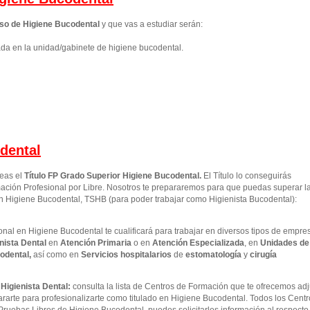
so de Higiene Bucodental
y que vas a estudiar serán:
ada en la unidad/gabinete de higiene bucodental.
dental
seas el
Título FP Grado Superior
Higiene Bucodental
.
El Título lo conseguirás
ción Profesional por Libre. Nosotros te prepararemos para que puedas superar l
en Higiene Bucodental, TSHB (para poder trabajar como Higienista Bucodental):
nal en Higiene Bucodental te cualificará para trabajar en diversos tipos de empre
nista Dental
en
Atención Primaria
o en
Atención Especializada
, en
Unidades de
odental,
así como en
Servicios hospitalarios
de
estomatología
y
cirugía
Higienista Dental:
consulta la lista de Centros de Formación que te ofrecemos ad
ararte para profesionalizarte como titulado en Higiene Bucodental. Todos los Cent
Pruebas Libres de Higiene Bucodental, puedes solicitarles información al respecto 