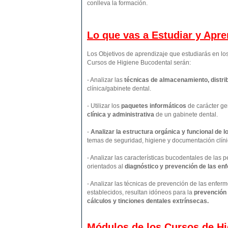
conlleva la formación.
Lo que vas a Estudiar y Apr
Los Objetivos de aprendizaje que estudiarás en l
Cursos de Higiene Bucodental serán:
- Analizar las
técnicas de almacenamiento, distrib
clínica/gabinete dental.
- Utilizar los
paquetes informáticos
de carácter ge
clínica y administrativa
de un gabinete dental.
-
Analizar la estructura orgánica y funcional de 
temas de seguridad, higiene y documentación clíni
- Analizar las características bucodentales de las 
orientados al
diagnóstico y prevención de las e
- Analizar las técnicas de prevención de las enfe
establecidos, resultan idóneos para la
prevención d
cálculos y tinciones dentales extrínsecas.
Módulos de los Cursos de Hi