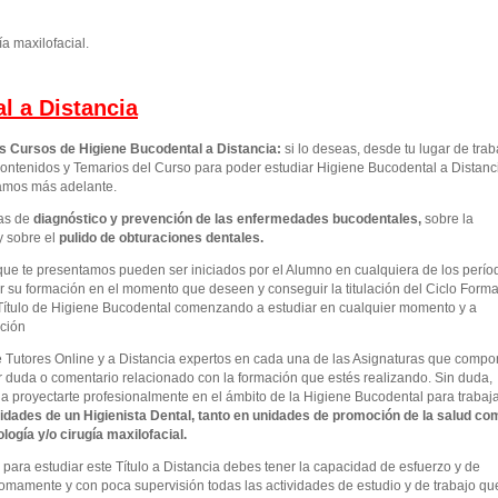
ía maxilofacial.
l a Distancia
os Cursos de Higiene Bucodental a Distancia:
si lo deseas, desde tu lugar de trab
ontenidos y Temarios del Curso para poder estudiar Higiene Bucodental a Distanc
camos más adelante.
as de
diagnóstico y prevención de las enfermedades bucodentales
,
sobre la
y sobre el
pulido de obturaciones dentales.
que te presentamos pueden ser iniciados por el Alumno en cualquiera de los perío
 su formación en el momento que deseen y conseguir la titulación del Ciclo Forma
Título de Higiene Bucodental comenzando a estudiar en cualquier momento y a
ación
e Tutores Online y a Distancia expertos en cada una de las Asignaturas que comp
r duda o comentario relacionado con la formación que estés realizando. Sin duda,
 a proyectarte profesionalmente en el ámbito de la Higiene Bucodental para trabaj
idades de un Higienista Dental, tanto en unidades de promoción de la salud co
ogía y/o cirugía maxilofacial.
ara estudiar este Título a Distancia debes tener la capacidad de esfuerzo y de
omamente y con poca supervisión todas las actividades de estudio y de trabajo qu