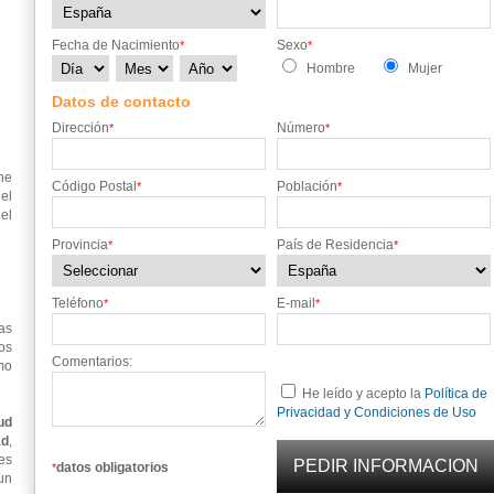
Fecha de Nacimiento
Sexo
*
*
Hombre
Mujer
Datos de contacto
Dirección
Número
*
*
ne
Código Postal
Población
*
*
el
el
Provincia
País de Residencia
*
*
Teléfono
E-mail
*
*
as
os
Comentarios:
mo
He leído y acepto la
Política de
Privacidad y Condiciones de Uso
ud
ad
,
es
datos obligatorios
*
un