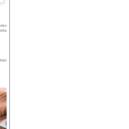
edes
rueba
abajo