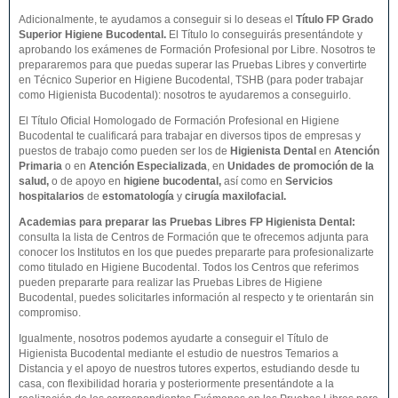
Adicionalmente, te ayudamos a conseguir si lo deseas el
Título FP Grado
Superior
Higiene Bucodental
.
El Título lo conseguirás presentándote y
aprobando los exámenes de Formación Profesional por Libre. Nosotros te
prepararemos para que puedas superar las Pruebas Libres y convertirte
en Técnico Superior en Higiene Bucodental, TSHB (para poder trabajar
como Higienista Bucodental): nosotros te ayudaremos a conseguirlo.
El Título Oficial Homologado de Formación Profesional en Higiene
Bucodental te cualificará para trabajar en diversos tipos de empresas y
puestos de trabajo como pueden ser los de
Higienista Dental
en
Atención
Primaria
o en
Atención Especializada
, en
Unidades de promoción de la
salud,
o de apoyo en
higiene bucodental,
así como en
Servicios
hospitalarios
de
estomatología
y
cirugía maxilofacial.
Academias para preparar las Pruebas Libres FP Higienista Dental:
consulta la lista de Centros de Formación que te ofrecemos adjunta para
conocer los Institutos en los que puedes prepararte para profesionalizarte
como titulado en Higiene Bucodental. Todos los Centros que referimos
pueden prepararte para realizar las Pruebas Libres de Higiene
Bucodental, puedes solicitarles información al respecto y te orientarán sin
compromiso.
Igualmente, nosotros podemos ayudarte a conseguir el Título de
Higienista Bucodental mediante el estudio de nuestros Temarios a
Distancia y el apoyo de nuestros tutores expertos, estudiando desde tu
casa, con flexibilidad horaria y posteriormente presentándote a la