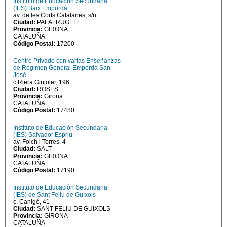
Instituto de Educación Secundaria
(IES) Baix Empordà
av. de les Corts Catalanes, s/n
Ciudad:
PALAFRUGELL
Provincia:
GIRONA
CATALUÑA
Código Postal:
17200
Centro Privado con varias Enseñanzas
de Régimen General Empordà San
José
c.Riera Ginjoler, 196
Ciudad:
ROSES
Provincia:
Girona
CATALUÑA
Código Postal:
17480
Instituto de Educación Secundaria
(IES) Salvador Espriu
av. Folch i Torres, 4
Ciudad:
SALT
Provincia:
GIRONA
CATALUÑA
Código Postal:
17190
Instituto de Educación Secundaria
(IES) de Sant Feliu de Guíxols
c. Canigó, 41
Ciudad:
SANT FELIU DE GUIXOLS
Provincia:
GIRONA
CATALUÑA