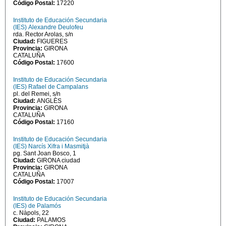
Código Postal:
17220
Instituto de Educación Secundaria
(IES) Alexandre Deulofeu
rda. Rector Arolas, s/n
Ciudad:
FIGUERES
Provincia:
GIRONA
CATALUÑA
Código Postal:
17600
Instituto de Educación Secundaria
(IES) Rafael de Campalans
pl. del Remei, s/n
Ciudad:
ANGLÈS
Provincia:
GIRONA
CATALUÑA
Código Postal:
17160
Instituto de Educación Secundaria
(IES) Narcís Xifra i Masmitjà
pg. Sant Joan Bosco, 1
Ciudad:
GIRONA ciudad
Provincia:
GIRONA
CATALUÑA
Código Postal:
17007
Instituto de Educación Secundaria
(IES) de Palamós
c. Nàpols, 22
Ciudad:
PALAMOS