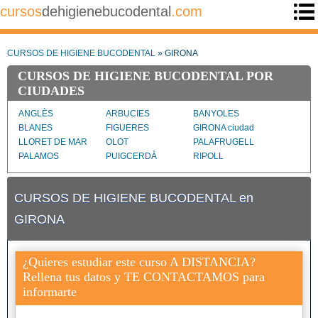
cursos
dehigienebucodental
.com
CURSOS DE HIGIENE BUCODENTAL
» GIRONA
CURSOS DE HIGIENE BUCODENTAL POR
CIUDADES
ANGLÈS
ARBUCIES
BANYOLES
BLANES
FIGUERES
GIRONA ciudad
LLORET DE MAR
OLOT
PALAFRUGELL
PALAMOS
PUIGCERDÀ
RIPOLL
ROSES
SALT
SANT FELIU DE
GUIXOLS
CURSOS DE HIGIENE BUCODENTAL en
SANTA COLOMA DE
FARNERS
GIRONA
¿Quieres estudiar este curso A DISTANCIA?
Rellena tus datos y TE CONTACTAMOS para
informarte