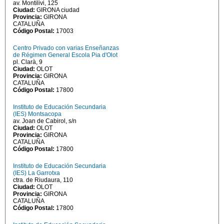
av. Montilivi, 125
Ciudad:
GIRONA ciudad
Provincia:
GIRONA
CATALUÑA
Código Postal:
17003
Centro Privado con varias Enseñanzas
de Régimen General Escola Pia d'Olot
pl. Clarà, 9
Ciudad:
OLOT
Provincia:
GIRONA
CATALUÑA
Código Postal:
17800
Instituto de Educación Secundaria
(IES) Montsacopa
av. Joan de Cabirol, s/n
Ciudad:
OLOT
Provincia:
GIRONA
CATALUÑA
Código Postal:
17800
Instituto de Educación Secundaria
(IES) La Garrotxa
ctra. de Riudaura, 110
Ciudad:
OLOT
Provincia:
GIRONA
CATALUÑA
Código Postal:
17800