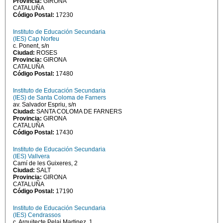
Provincia:
GIRONA
CATALUÑA
Código Postal:
17230
Instituto de Educación Secundaria
(IES) Cap Norfeu
c. Ponent, s/n
Ciudad:
ROSES
Provincia:
GIRONA
CATALUÑA
Código Postal:
17480
Instituto de Educación Secundaria
(IES) de Santa Coloma de Farners
av. Salvador Espriu, s/n
Ciudad:
SANTA COLOMA DE FARNERS
Provincia:
GIRONA
CATALUÑA
Código Postal:
17430
Instituto de Educación Secundaria
(IES) Vallvera
Camí de les Guixeres, 2
Ciudad:
SALT
Provincia:
GIRONA
CATALUÑA
Código Postal:
17190
Instituto de Educación Secundaria
(IES) Cendrassos
c. Arquitecte Pelai Martinez, 1