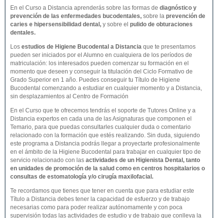
En el Curso a Distancia aprenderás sobre las formas de
diagnóstico y
prevención de las enfermedades bucodentales
,
sobre la
prevención de
caries e hipersensibilidad dental,
y sobre el
pulido de obturaciones
dentales.
Los
estudios de
Higiene Bucodental
a Distancia
que te presentamos
pueden ser iniciados por el Alumno en cualquiera de los períodos de
matriculación: los interesados pueden comenzar su formación en el
momento que deseen y conseguir la titulación del Ciclo Formativo de
Grado Superior en 1 año. Puedes conseguir tu Título de Higiene
Bucodental comenzando a estudiar en cualquier momento y a Distancia,
sin desplazamientos al Centro de Formación
En el Curso que te ofrecemos tendrás el soporte de Tutores Online y a
Distancia expertos en cada una de las Asignaturas que componen el
Temario, para que puedas consultarles cualquier duda o comentario
relacionado con la formación que estés realizando. Sin duda, siguiendo
este programa a Distancia podrás llegar a proyectarte profesionalmente
en el ámbito de la Higiene Bucodental para trabajar en cualquier tipo de
servicio relacionado con las
actividades de un Higienista Dental, tanto
en unidades de promoción de la salud como en centros hospitalarios o
consultas de estomatología y/o cirugía maxilofacial.
Te recordamos que tienes que tener en cuenta que para estudiar este
Título a Distancia debes tener la capacidad de esfuerzo y de trabajo
necesarias como para poder realizar autónomamente y con poca
supervisión todas las actividades de estudio y de trabajo que conlleva la