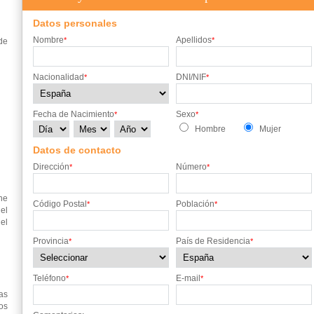
Datos personales
Nombre
Apellidos
*
*
de
Nacionalidad
DNI/NIF
*
*
Fecha de Nacimiento
Sexo
*
*
Hombre
Mujer
Datos de contacto
Dirección
Número
*
*
ne
Código Postal
Población
*
*
el
el
Provincia
País de Residencia
*
*
Teléfono
E-mail
*
*
as
os