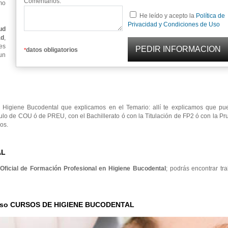
Comentarios:
mo
He leído y acepto la
Política de
Privacidad y Condiciones de Uso
ud
ad
,
es
datos obligatorios
*
un
Higiene Bucodental que explicamos en el Temario: allí te explicamos que pu
ulo de COU ó de PREU, con el Bachillerato ó con la Titulación de FP2 ó con la P
os.
AL
 Oficial de Formación Profesional en Higiene Bucodental
; podrás encontrar tr
Curso CURSOS DE HIGIENE BUCODENTAL