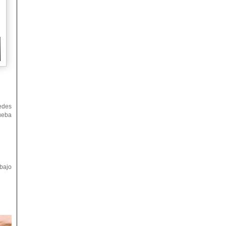
edes
rueba
abajo