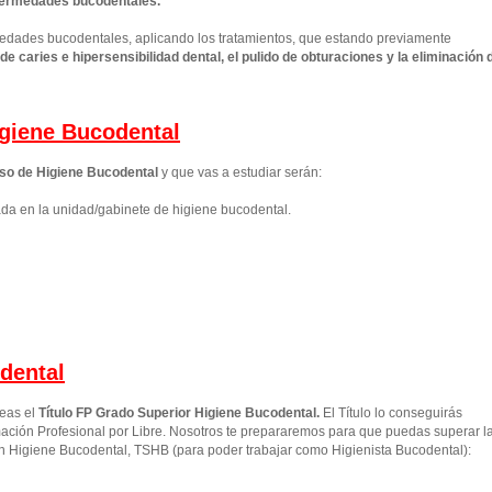
nfermedades bucodentales.
rmedades bucodentales, aplicando los tratamientos, que estando previamente
e caries e hipersensibilidad dental, el pulido de obturaciones y la eliminación 
giene Bucodental
so de Higiene Bucodental
y que vas a estudiar serán:
ada en la unidad/gabinete de higiene bucodental.
dental
seas el
Título FP Grado Superior
Higiene Bucodental
.
El Título lo conseguirás
ción Profesional por Libre. Nosotros te prepararemos para que puedas superar l
en Higiene Bucodental, TSHB (para poder trabajar como Higienista Bucodental):