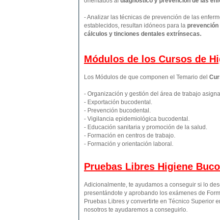
orientados al
diagnóstico y prevención de las e
- Analizar las técnicas de prevención de las enfe
establecidos, resultan idóneos para la
prevención d
cálculos y tinciones dentales extrínsecas.
Módulos de los Cursos de Hi
Los Módulos de que componen el Temario del
Cur
- Organización y gestión del área de trabajo asign
- Exportación bucodental.
- Prevención bucodental.
- Vigilancia epidemiológica bucodental.
- Educación sanitaria y promoción de la salud.
- Formación en centros de trabajo.
- Formación y orientación laboral.
Pruebas Libres
Higiene Buco
Adicionalmente, te ayudamos a conseguir si lo de
presentándote y aprobando los exámenes de Forma
Pruebas Libres y convertirte en Técnico Superior 
nosotros te ayudaremos a conseguirlo.