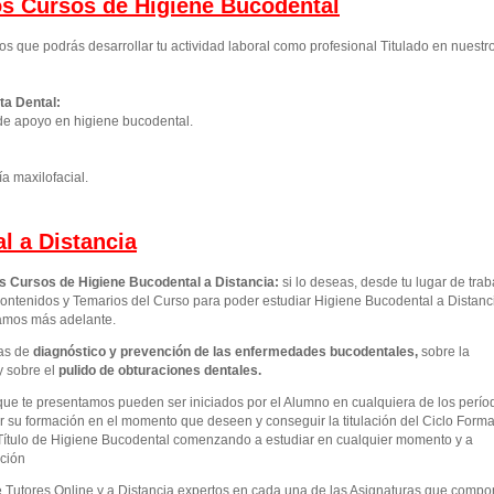
los Cursos de Higiene Bucodental
os que podrás desarrollar tu actividad laboral como profesional Titulado en nuestr
ta Dental:
de apoyo en higiene bucodental.
ía maxilofacial.
l a Distancia
os Cursos de Higiene Bucodental a Distancia:
si lo deseas, desde tu lugar de trab
ontenidos y Temarios del Curso para poder estudiar Higiene Bucodental a Distanc
camos más adelante.
as de
diagnóstico y prevención de las enfermedades bucodentales
,
sobre la
y sobre el
pulido de obturaciones dentales.
que te presentamos pueden ser iniciados por el Alumno en cualquiera de los perío
 su formación en el momento que deseen y conseguir la titulación del Ciclo Forma
Título de Higiene Bucodental comenzando a estudiar en cualquier momento y a
ación
e Tutores Online y a Distancia expertos en cada una de las Asignaturas que comp