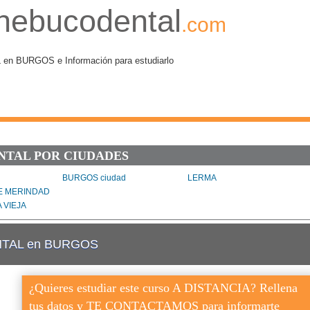
nebucodental
.com
 BURGOS e Información para estudiarlo
NTAL POR CIUDADES
BURGOS ciudad
LERMA
E MERINDAD
 VIEJA
TAL en BURGOS
¿Quieres estudiar este curso A DISTANCIA? Rellena
tus datos y TE CONTACTAMOS para informarte