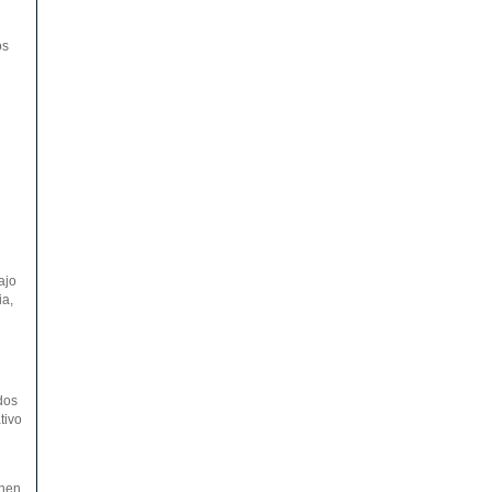
os
ajo
ia,
dos
tivo
onen