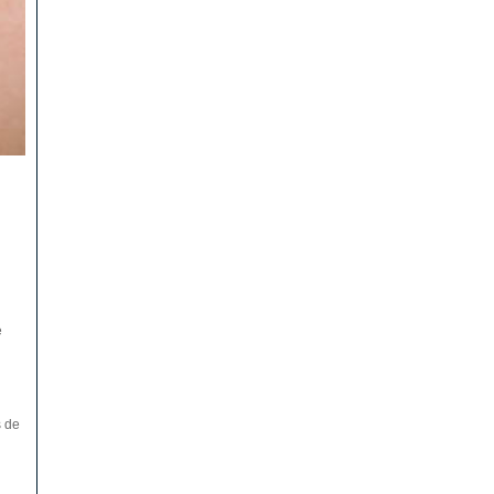
e
s de