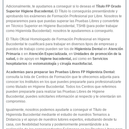
Adicionalmente, te ayudamos a conseguir si lo deseas el
Título FP Grado
Superior
Higiene Bucodental
.
El Título lo conseguirás presentándote y
aprobando los exámenes de Formación Profesional por Libre. Nosotros te
prepararemos para que puedas superar las Pruebas Libres y convertirte
en Técnico Superior en Higiene Bucodental, TSHB (para poder trabajar
como Higienista Bucodental): nosotros te ayudaremos a conseguirlo.
El Título Oficial Homologado de Formación Profesional en Higiene
Bucodental te cualificará para trabajar en diversos tipos de empresas y
puestos de trabajo como pueden ser los de
Higienista Dental
en
Atención
Primaria
o en
Atención Especializada
, en
Unidades de promoción de la
salud,
o de apoyo en
higiene bucodental,
así como en
Servicios
hospitalarios
de
estomatología
y
cirugía maxilofacial.
Academias para preparar las Pruebas Libres FP Higienista Dental:
consulta la lista de Centros de Formación que te ofrecemos adjunta para
conocer los Institutos en los que puedes prepararte para profesionalizarte
como titulado en Higiene Bucodental. Todos los Centros que referimos
pueden prepararte para realizar las Pruebas Libres de Higiene
Bucodental, puedes solicitarles información al respecto y te orientarán sin
compromiso.
Igualmente, nosotros podemos ayudarte a conseguir el Título de
Higienista Bucodental mediante el estudio de nuestros Temarios a
Distancia y el apoyo de nuestros tutores expertos, estudiando desde tu
casa, con flexibilidad horaria y posteriormente presentándote a la