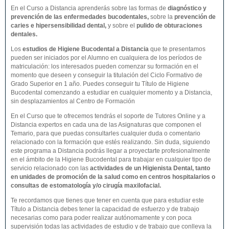
En el Curso a Distancia aprenderás sobre las formas de
diagnóstico y
prevención de las enfermedades bucodentales
,
sobre la
prevención de
caries e hipersensibilidad dental,
y sobre el
pulido de obturaciones
dentales.
Los
estudios de
Higiene Bucodental
a Distancia
que te presentamos
pueden ser iniciados por el Alumno en cualquiera de los períodos de
matriculación: los interesados pueden comenzar su formación en el
momento que deseen y conseguir la titulación del Ciclo Formativo de
Grado Superior en 1 año. Puedes conseguir tu Título de Higiene
Bucodental comenzando a estudiar en cualquier momento y a Distancia,
sin desplazamientos al Centro de Formación
En el Curso que te ofrecemos tendrás el soporte de Tutores Online y a
Distancia expertos en cada una de las Asignaturas que componen el
Temario, para que puedas consultarles cualquier duda o comentario
relacionado con la formación que estés realizando. Sin duda, siguiendo
este programa a Distancia podrás llegar a proyectarte profesionalmente
en el ámbito de la Higiene Bucodental para trabajar en cualquier tipo de
servicio relacionado con las
actividades de un Higienista Dental, tanto
en unidades de promoción de la salud como en centros hospitalarios o
consultas de estomatología y/o cirugía maxilofacial.
Te recordamos que tienes que tener en cuenta que para estudiar este
Título a Distancia debes tener la capacidad de esfuerzo y de trabajo
necesarias como para poder realizar autónomamente y con poca
supervisión todas las actividades de estudio y de trabajo que conlleva la