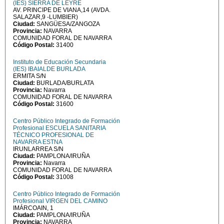
(IES) SIERRA DE LEYRE
AV. PRINCIPE DE VIANA,14 (AVDA.
SALAZAR,9 -LUMBIER)
Ciudad:
SANGÜESA/ZANGOZA
Provincia:
NAVARRA
COMUNIDAD FORAL DE NAVARRA
Código Postal:
31400
Instituto de Educación Secundaria
(IES) IBAIALDE BURLADA
ERMITA S/N
Ciudad:
BURLADA/BURLATA
Provincia:
Navarra
COMUNIDAD FORAL DE NAVARRA
Código Postal:
31600
Centro Público Integrado de Formación
Profesional ESCUELA SANITARIA
TÉCNICO PROFESIONAL DE
NAVARRA ESTNA
IRUNLARREA S/N
Ciudad:
PAMPLONA/IRUÑA
Provincia:
Navarra
COMUNIDAD FORAL DE NAVARRA
Código Postal:
31008
Centro Público Integrado de Formación
Profesional VIRGEN DEL CAMINO
IMÁRCOAIN, 1
Ciudad:
PAMPLONA/IRUÑA
Provincia:
NAVARRA