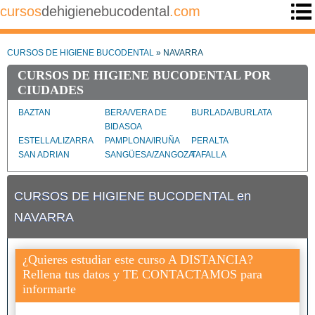
cursos
dehigienebucodental
.com
CURSOS DE HIGIENE BUCODENTAL
» NAVARRA
CURSOS DE HIGIENE BUCODENTAL POR
CIUDADES
BAZTAN
BERA/VERA DE
BURLADA/BURLATA
BIDASOA
ESTELLA/LIZARRA
PAMPLONA/IRUÑA
PERALTA
SAN ADRIAN
SANGÜESA/ZANGOZA
TAFALLA
TUDELA
CURSOS DE HIGIENE BUCODENTAL en
NAVARRA
¿Quieres estudiar este curso A DISTANCIA?
Rellena tus datos y TE CONTACTAMOS para
informarte