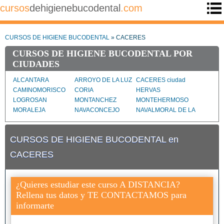
cursos
dehigienebucodental
.com
CURSOS DE HIGIENE BUCODENTAL
» CACERES
CURSOS DE HIGIENE BUCODENTAL POR
CIUDADES
ALCANTARA
ARROYO DE LA LUZ
CACERES ciudad
CAMINOMORISCO
CORIA
HERVAS
LOGROSAN
MONTANCHEZ
MONTEHERMOSO
MORALEJA
NAVACONCEJO
NAVALMORAL DE LA
MATA
PLASENCIA
TALAYUELA
TRUJILLO
CURSOS DE HIGIENE BUCODENTAL en
VALENCIA DE
ALCANTARA
CACERES
¿Quieres estudiar este curso A DISTANCIA?
Rellena tus datos y TE CONTACTAMOS para
informarte