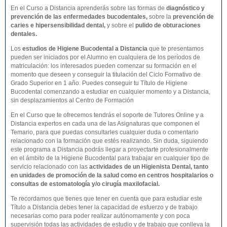
En el Curso a Distancia aprenderás sobre las formas de
diagnóstico y
prevención de las enfermedades bucodentales
,
sobre la
prevención de
caries e hipersensibilidad dental,
y sobre el
pulido de obturaciones
dentales.
Los
estudios de
Higiene Bucodental
a Distancia
que te presentamos
pueden ser iniciados por el Alumno en cualquiera de los períodos de
matriculación: los interesados pueden comenzar su formación en el
momento que deseen y conseguir la titulación del Ciclo Formativo de
Grado Superior en 1 año. Puedes conseguir tu Título de Higiene
Bucodental comenzando a estudiar en cualquier momento y a Distancia,
sin desplazamientos al Centro de Formación
En el Curso que te ofrecemos tendrás el soporte de Tutores Online y a
Distancia expertos en cada una de las Asignaturas que componen el
Temario, para que puedas consultarles cualquier duda o comentario
relacionado con la formación que estés realizando. Sin duda, siguiendo
este programa a Distancia podrás llegar a proyectarte profesionalmente
en el ámbito de la Higiene Bucodental para trabajar en cualquier tipo de
servicio relacionado con las
actividades de un Higienista Dental, tanto
en unidades de promoción de la salud como en centros hospitalarios o
consultas de estomatología y/o cirugía maxilofacial.
Te recordamos que tienes que tener en cuenta que para estudiar este
Título a Distancia debes tener la capacidad de esfuerzo y de trabajo
necesarias como para poder realizar autónomamente y con poca
supervisión todas las actividades de estudio y de trabajo que conlleva la