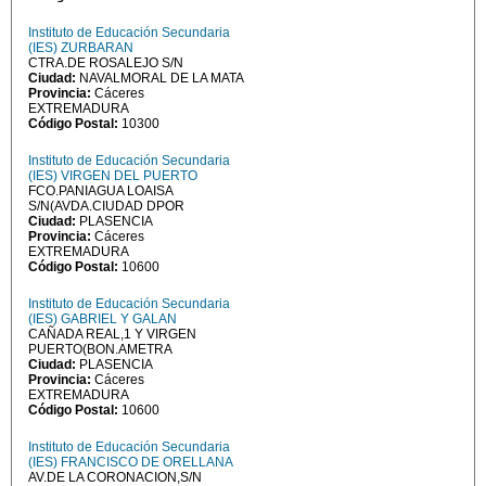
Instituto de Educación Secundaria
(IES) ZURBARAN
CTRA.DE ROSALEJO S/N
Ciudad:
NAVALMORAL DE LA MATA
Provincia:
Cáceres
EXTREMADURA
Código Postal:
10300
Instituto de Educación Secundaria
(IES) VIRGEN DEL PUERTO
FCO.PANIAGUA LOAISA
S/N(AVDA.CIUDAD DPOR
Ciudad:
PLASENCIA
Provincia:
Cáceres
EXTREMADURA
Código Postal:
10600
Instituto de Educación Secundaria
(IES) GABRIEL Y GALAN
CAÑADA REAL,1 Y VIRGEN
PUERTO(BON.AMETRA
Ciudad:
PLASENCIA
Provincia:
Cáceres
EXTREMADURA
Código Postal:
10600
Instituto de Educación Secundaria
(IES) FRANCISCO DE ORELLANA
AV.DE LA CORONACION,S/N