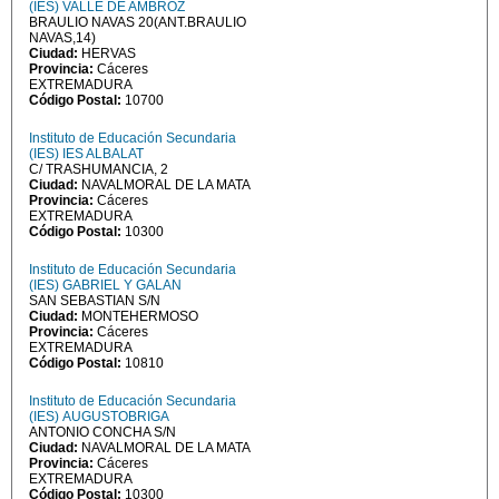
(IES) VALLE DE AMBROZ
BRAULIO NAVAS 20(ANT.BRAULIO
NAVAS,14)
Ciudad:
HERVAS
Provincia:
Cáceres
EXTREMADURA
Código Postal:
10700
Instituto de Educación Secundaria
(IES) IES ALBALAT
C/ TRASHUMANCIA, 2
Ciudad:
NAVALMORAL DE LA MATA
Provincia:
Cáceres
EXTREMADURA
Código Postal:
10300
Instituto de Educación Secundaria
(IES) GABRIEL Y GALAN
SAN SEBASTIAN S/N
Ciudad:
MONTEHERMOSO
Provincia:
Cáceres
EXTREMADURA
Código Postal:
10810
Instituto de Educación Secundaria
(IES) AUGUSTOBRIGA
ANTONIO CONCHA S/N
Ciudad:
NAVALMORAL DE LA MATA
Provincia:
Cáceres
EXTREMADURA
Código Postal:
10300