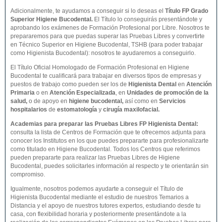
Adicionalmente, te ayudamos a conseguir si lo deseas el
Título FP Grado
Superior
Higiene Bucodental
.
El Título lo conseguirás presentándote y
aprobando los exámenes de Formación Profesional por Libre. Nosotros te
prepararemos para que puedas superar las Pruebas Libres y convertirte
en Técnico Superior en Higiene Bucodental, TSHB (para poder trabajar
como Higienista Bucodental): nosotros te ayudaremos a conseguirlo.
El Título Oficial Homologado de Formación Profesional en Higiene
Bucodental te cualificará para trabajar en diversos tipos de empresas y
puestos de trabajo como pueden ser los de
Higienista Dental
en
Atención
Primaria
o en
Atención Especializada
, en
Unidades de promoción de la
salud,
o de apoyo en
higiene bucodental,
así como en
Servicios
hospitalarios
de
estomatología
y
cirugía maxilofacial.
Academias para preparar las Pruebas Libres FP Higienista Dental:
consulta la lista de Centros de Formación que te ofrecemos adjunta para
conocer los Institutos en los que puedes prepararte para profesionalizarte
como titulado en Higiene Bucodental. Todos los Centros que referimos
pueden prepararte para realizar las Pruebas Libres de Higiene
Bucodental, puedes solicitarles información al respecto y te orientarán sin
compromiso.
Igualmente, nosotros podemos ayudarte a conseguir el Título de
Higienista Bucodental mediante el estudio de nuestros Temarios a
Distancia y el apoyo de nuestros tutores expertos, estudiando desde tu
casa, con flexibilidad horaria y posteriormente presentándote a la