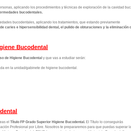
personas, aplicando los procedimientos y técnicas de exploración de la cavidad buc
nfermedades bucodentales.
rmedades bucodentales, aplicando los tratamientos, que estando previamente
e caries e hipersensibilidad dental, el pulido de obturaciones y la eliminación 
giene Bucodental
so de Higiene Bucodental
y que vas a estudiar serán:
ada en la unidad/gabinete de higiene bucodental.
dental
seas el
Título FP Grado Superior
Higiene Bucodental
.
El Título lo conseguirás
ción Profesional por Libre. Nosotros te prepararemos para que puedas superar l