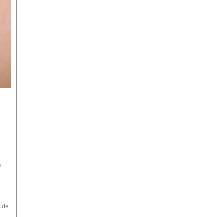
e
s de