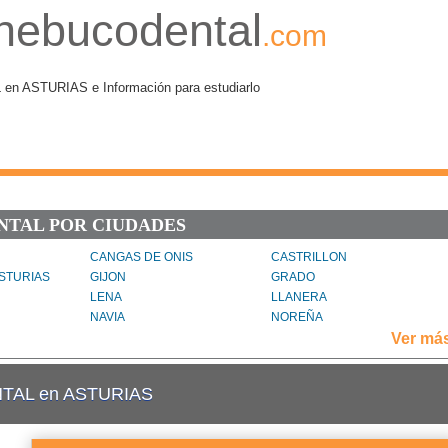
nebucodental
.com
ASTURIAS e Información para estudiarlo
NTAL POR CIUDADES
CANGAS DE ONIS
CASTRILLON
STURIAS
GIJON
GRADO
LENA
LLANERA
NAVIA
NOREÑA
PRAVIA
RIBADESELLA
Ver má
EL REY
SIERO
TAPIA DE CASARIEGO
TAL en ASTURIAS