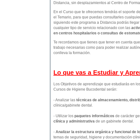
Distancia, sin desplazamientos al Centro de Form
En el Curso que te ofrecemos tendrás el soporte d
el Temario, para que puedas consultarles cualquie
siguiendo este programa a Distancia podrás llegar
cualquier tipo de servicio relacionado con las
activ
en centros hospitalarios o consultas de estomatol
Te recordamos que tienes que tener en cuenta que p
trabajo necesarias como para poder realizar autón
conlleva la formación.
Lo que vas a Estudiar y Apr
Los Objetivos de aprendizaje que estudiarás en l
Cursos de Higiene Bucodental serán:
- Analizar las
técnicas de almacenamiento, distrib
clínica/gabinete dental.
- Utilizar los
paquetes informáticos
de carácter ge
clínica y administrativa
de un gabinete dental.
-
Analizar la estructura orgánica y funcional de 
temas de seguridad, higiene y documentación clíni