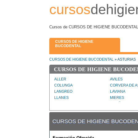
cursos
dehigie
Cursos de CURSOS DE HIGIENE BUCODENTAL en 
CURSOS DE HIGIENE
BUCODENTAL
CURSOS DE HIGIENE BUCODENTAL
» ASTURIAS
CURSOS DE HIGIENE BUCODE
ALLER
AVILES
COLUNGA
CORVERA DE A
LANGREO
LAVIANA
LLANES
MIERES
OVIEDO
PILOÑA
SALAS
SAN MARTIN D
AURELIO
CURSOS DE HIGIENE BUCODEN
VEGADEO
VILLAVICIOSA
Formación Ofrecida