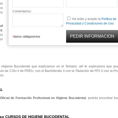
as
os
Comentarios:
mo
He leído y acepto la
Política de
Privacidad y Condiciones de Uso
ud
ad
,
es
datos obligatorios
*
un
Higiene Bucodental que explicamos en el Temario: allí te explicamos que pu
ulo de COU ó de PREU, con el Bachillerato ó con la Titulación de FP2 ó con la P
os.
AL
 Oficial de Formación Profesional en Higiene Bucodental
; podrás encontrar tr
Curso CURSOS DE HIGIENE BUCODENTAL