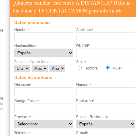
¿Quieres estudiar este curso A DISTANCIA? Rellena
tus datos y TE CONTACTAMOS para informarte
Datos personales
Nombre
Apellidos
*
*
de
Nacionalidad
DNI/NIF
*
*
Fecha de Nacimiento
Sexo
*
*
Hombre
Mujer
Datos de contacto
Dirección
Número
*
*
ne
Código Postal
Población
*
*
el
el
Provincia
País de Residencia
*
*
Teléfono
E-mail
*
*