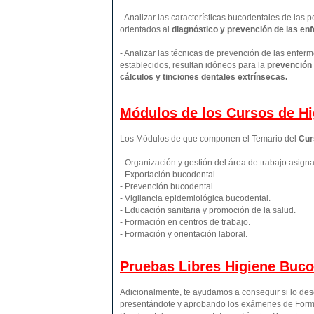
- Analizar las características bucodentales de las 
orientados al
diagnóstico y prevención de las e
- Analizar las técnicas de prevención de las enfe
establecidos, resultan idóneos para la
prevención d
cálculos y tinciones dentales extrínsecas.
Módulos de los Cursos de Hi
Los Módulos de que componen el Temario del
Cur
- Organización y gestión del área de trabajo asign
- Exportación bucodental.
- Prevención bucodental.
- Vigilancia epidemiológica bucodental.
- Educación sanitaria y promoción de la salud.
- Formación en centros de trabajo.
- Formación y orientación laboral.
Pruebas Libres
Higiene Buco
Adicionalmente, te ayudamos a conseguir si lo de
presentándote y aprobando los exámenes de Forma