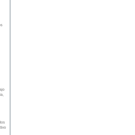
os
ajo
ia,
dos
tivo