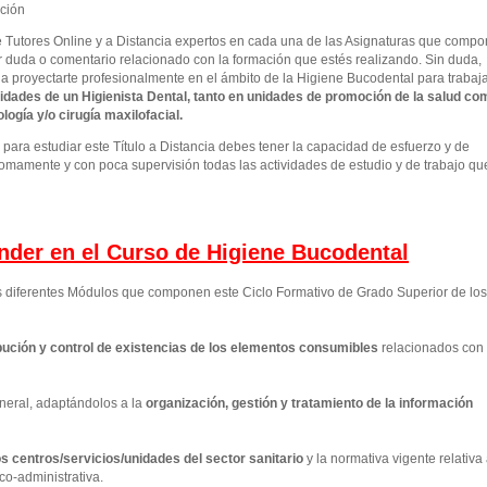
ación
e Tutores Online y a Distancia expertos en cada una de las Asignaturas que comp
r duda o comentario relacionado con la formación que estés realizando. Sin duda,
 a proyectarte profesionalmente en el ámbito de la Higiene Bucodental para trabaj
idades de un Higienista Dental, tanto en unidades de promoción de la salud co
ogía y/o cirugía maxilofacial.
ara estudiar este Título a Distancia debes tener la capacidad de esfuerzo y de
omamente y con poca supervisión todas las actividades de estudio y de trabajo qu
ender en el Curso de Higiene Bucodental
os diferentes Módulos que componen este Ciclo Formativo de Grado Superior de los
ución y control de existencias de los elementos consumibles
relacionados con 
neral, adaptándolos a la
organización, gestión y tratamiento de la información
los centros/servicios/unidades del sector sanitario
y la normativa vigente relativa
co-administrativa.