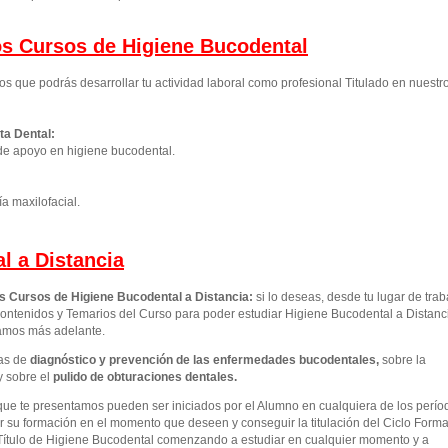
los Cursos de Higiene Bucodental
os que podrás desarrollar tu actividad laboral como profesional Titulado en nuestr
ta Dental:
de apoyo en higiene bucodental.
ía maxilofacial.
l a Distancia
os Cursos de Higiene Bucodental a Distancia:
si lo deseas, desde tu lugar de trab
ontenidos y Temarios del Curso para poder estudiar Higiene Bucodental a Distanc
camos más adelante.
as de
diagnóstico y prevención de las enfermedades bucodentales
,
sobre la
y sobre el
pulido de obturaciones dentales.
que te presentamos pueden ser iniciados por el Alumno en cualquiera de los perío
 su formación en el momento que deseen y conseguir la titulación del Ciclo Forma
Título de Higiene Bucodental comenzando a estudiar en cualquier momento y a