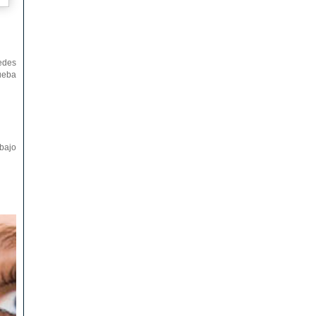
edes
rueba
abajo