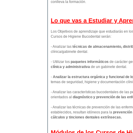
conlleva la formación.
Lo que vas a Estudiar y Apr
Los Objetivos de aprendizaje que estudiarás en l
Cursos de Higiene Bucodental serán:
- Analizar las
técnicas de almacenamiento, distrib
clínica/gabinete dental.
- Utilizar los
paquetes informáticos
de carácter ge
clínica y administrativa
de un gabinete dental.
-
Analizar la estructura orgánica y funcional de 
temas de seguridad, higiene y documentación clíni
- Analizar las características bucodentales de las 
orientados al
diagnóstico y prevención de las e
- Analizar las técnicas de prevención de las enfe
establecidos, resultan idóneos para la
prevención d
cálculos y tinciones dentales extrínsecas.
Módulos de los Cursos de Hi