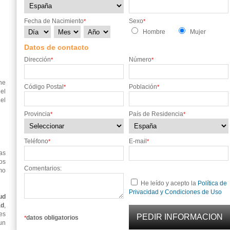
Fecha de Nacimiento
Sexo
*
*
Hombre
Mujer
Datos de contacto
Dirección
Número
*
*
ne
Código Postal
Población
*
*
el
el
Provincia
País de Residencia
*
*
Teléfono
E-mail
*
*
as
os
Comentarios:
mo
He leído y acepto la
Política de
Privacidad y Condiciones de Uso
ud
ad
,
es
datos obligatorios
*
un