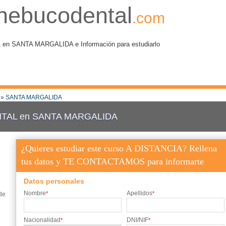
nebucodental
.com
 SANTA MARGALIDA e Información para estudiarlo
» SANTA MARGALIDA
TAL en SANTA MARGALIDA
¿Quieres estudiar este curso A DISTANCIA? Rellena
tus datos y TE CONTACTAMOS para informarte
Datos personales
Nombre
Apellidos
*
*
de
Nacionalidad
DNI/NIF
*
*