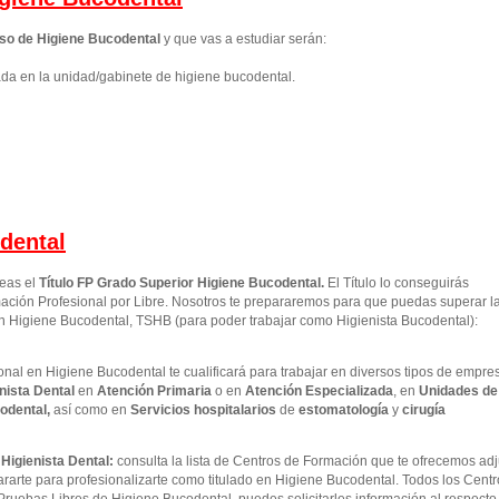
so de Higiene Bucodental
y que vas a estudiar serán:
ada en la unidad/gabinete de higiene bucodental.
dental
seas el
Título FP Grado Superior
Higiene Bucodental
.
El Título lo conseguirás
ción Profesional por Libre. Nosotros te prepararemos para que puedas superar l
en Higiene Bucodental, TSHB (para poder trabajar como Higienista Bucodental):
nal en Higiene Bucodental te cualificará para trabajar en diversos tipos de empre
nista Dental
en
Atención Primaria
o en
Atención Especializada
, en
Unidades de
odental,
así como en
Servicios hospitalarios
de
estomatología
y
cirugía
Higienista Dental:
consulta la lista de Centros de Formación que te ofrecemos ad
ararte para profesionalizarte como titulado en Higiene Bucodental. Todos los Cent
Pruebas Libres de Higiene Bucodental, puedes solicitarles información al respecto 