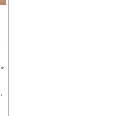
e
s de
os