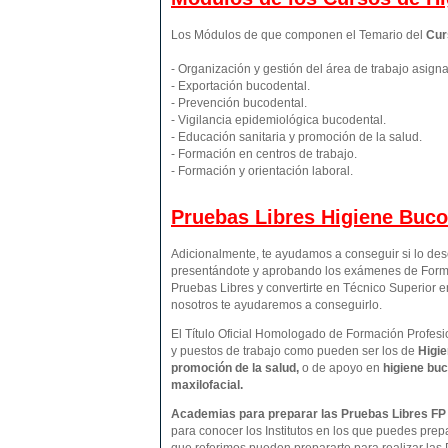
Los Módulos de que componen el Temario del
Cur
- Organización y gestión del área de trabajo asign
- Exportación bucodental.
- Prevención bucodental.
- Vigilancia epidemiológica bucodental.
- Educación sanitaria y promoción de la salud.
- Formación en centros de trabajo.
- Formación y orientación laboral.
Pruebas Libres
Higiene Buco
Adicionalmente, te ayudamos a conseguir si lo de
presentándote y aprobando los exámenes de Forma
Pruebas Libres y convertirte en Técnico Superior 
nosotros te ayudaremos a conseguirlo.
El Título Oficial Homologado de Formación Profesio
y puestos de trabajo como pueden ser los de
Higie
promoción de la salud,
o de apoyo en
higiene buc
maxilofacial.
Academias para preparar las Pruebas Libres FP 
para conocer los Institutos en los que puedes prep
que referimos pueden prepararte para realizar las 