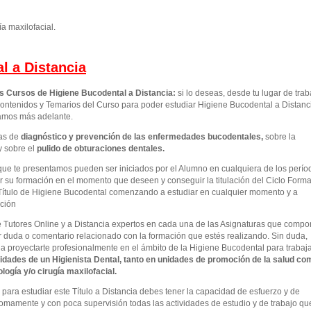
ía maxilofacial.
l a Distancia
os Cursos de Higiene Bucodental a Distancia:
si lo deseas, desde tu lugar de trab
ontenidos y Temarios del Curso para poder estudiar Higiene Bucodental a Distanc
camos más adelante.
as de
diagnóstico y prevención de las enfermedades bucodentales
,
sobre la
y sobre el
pulido de obturaciones dentales.
que te presentamos pueden ser iniciados por el Alumno en cualquiera de los perío
 su formación en el momento que deseen y conseguir la titulación del Ciclo Forma
Título de Higiene Bucodental comenzando a estudiar en cualquier momento y a
ación
e Tutores Online y a Distancia expertos en cada una de las Asignaturas que comp
r duda o comentario relacionado con la formación que estés realizando. Sin duda,
 a proyectarte profesionalmente en el ámbito de la Higiene Bucodental para trabaj
idades de un Higienista Dental, tanto en unidades de promoción de la salud co
ogía y/o cirugía maxilofacial.
ara estudiar este Título a Distancia debes tener la capacidad de esfuerzo y de
omamente y con poca supervisión todas las actividades de estudio y de trabajo qu