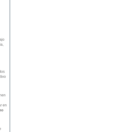
ajo
ia,
dos
tivo
onen
ar en
mo
e