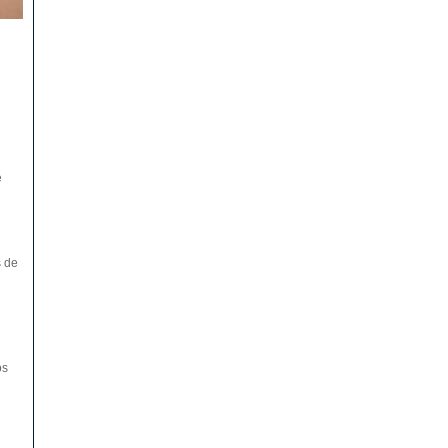
e
s de
os