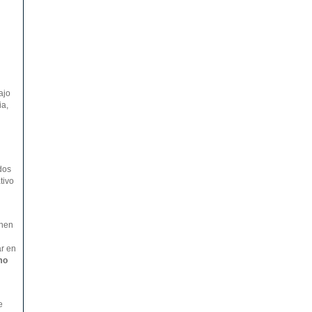
ajo
ia,
dos
tivo
onen
ar en
mo
e