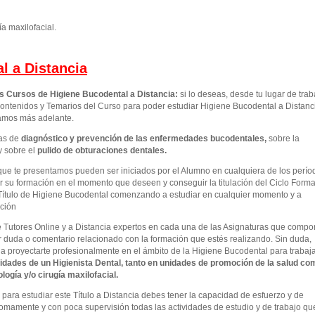
ía maxilofacial.
l a Distancia
os Cursos de Higiene Bucodental a Distancia:
si lo deseas, desde tu lugar de trab
ontenidos y Temarios del Curso para poder estudiar Higiene Bucodental a Distanc
camos más adelante.
as de
diagnóstico y prevención de las enfermedades bucodentales
,
sobre la
y sobre el
pulido de obturaciones dentales.
que te presentamos pueden ser iniciados por el Alumno en cualquiera de los perío
 su formación en el momento que deseen y conseguir la titulación del Ciclo Forma
Título de Higiene Bucodental comenzando a estudiar en cualquier momento y a
ación
e Tutores Online y a Distancia expertos en cada una de las Asignaturas que comp
r duda o comentario relacionado con la formación que estés realizando. Sin duda,
 a proyectarte profesionalmente en el ámbito de la Higiene Bucodental para trabaj
idades de un Higienista Dental, tanto en unidades de promoción de la salud co
ogía y/o cirugía maxilofacial.
ara estudiar este Título a Distancia debes tener la capacidad de esfuerzo y de
omamente y con poca supervisión todas las actividades de estudio y de trabajo qu