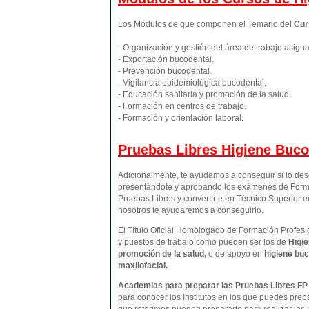
Los Módulos de que componen el Temario del
Cur
- Organización y gestión del área de trabajo asign
- Exportación bucodental.
- Prevención bucodental.
- Vigilancia epidemiológica bucodental.
- Educación sanitaria y promoción de la salud.
- Formación en centros de trabajo.
- Formación y orientación laboral.
Pruebas Libres
Higiene Buco
Adicionalmente, te ayudamos a conseguir si lo de
presentándote y aprobando los exámenes de Forma
Pruebas Libres y convertirte en Técnico Superior 
nosotros te ayudaremos a conseguirlo.
El Título Oficial Homologado de Formación Profesio
y puestos de trabajo como pueden ser los de
Higie
promoción de la salud,
o de apoyo en
higiene buc
maxilofacial.
Academias para preparar las Pruebas Libres FP 
para conocer los Institutos en los que puedes prep
que referimos pueden prepararte para realizar las 