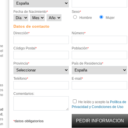
Fecha de Nacimiento
Sexo
*
*
Hombre
Mujer
Datos de contacto
Dirección
Número
*
*
ne
Código Postal
Población
*
*
el
el
Provincia
País de Residencia
*
*
Teléfono
E-mail
*
*
as
os
Comentarios:
mo
He leído y acepto la
Política de
Privacidad y Condiciones de Uso
ud
ad
,
es
datos obligatorios
*
un