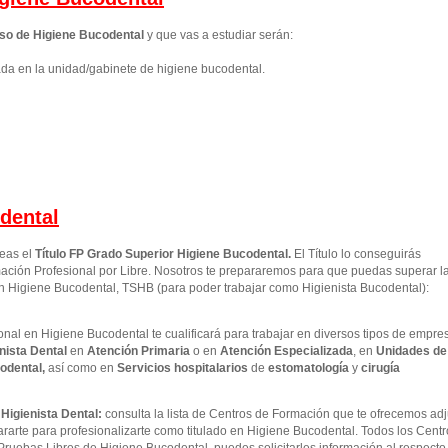
so de Higiene Bucodental
y que vas a estudiar serán:
ada en la unidad/gabinete de higiene bucodental.
dental
seas el
Título FP Grado Superior
Higiene Bucodental
.
El Título lo conseguirás
ción Profesional por Libre. Nosotros te prepararemos para que puedas superar l
en Higiene Bucodental, TSHB (para poder trabajar como Higienista Bucodental):
nal en Higiene Bucodental te cualificará para trabajar en diversos tipos de empre
nista Dental
en
Atención Primaria
o en
Atención Especializada
, en
Unidades de
odental,
así como en
Servicios hospitalarios
de
estomatología
y
cirugía
Higienista Dental:
consulta la lista de Centros de Formación que te ofrecemos ad
ararte para profesionalizarte como titulado en Higiene Bucodental. Todos los Cent
Pruebas Libres de Higiene Bucodental, puedes solicitarles información al respecto 