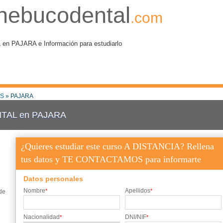
nebucodental
.com
PAJARA e Información para estudiarlo
AS
» PAJARA
TAL en PAJARA
¿Quieres estudiar este curso A DISTANCIA? Rellena
tus datos y TE CONTACTAMOS para informarte
Datos personales
Nombre
Apellidos
*
*
de
Nacionalidad
DNI/NIF
*
*