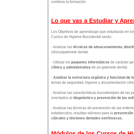
conlleva la formación.
Lo que vas a Estudiar y Apr
Los Objetivos de aprendizaje que estudiarás en l
Cursos de Higiene Bucodental serán:
- Analizar las
técnicas de almacenamiento, distrib
clínica/gabinete dental.
- Utilizar los
paquetes informáticos
de carácter ge
clínica y administrativa
de un gabinete dental.
-
Analizar la estructura orgánica y funcional de 
temas de seguridad, higiene y documentación clíni
- Analizar las características bucodentales de las 
orientados al
diagnóstico y prevención de las e
- Analizar las técnicas de prevención de las enfe
establecidos, resultan idóneos para la
prevención d
cálculos y tinciones dentales extrínsecas.
Módulos de los Cursos de Hi