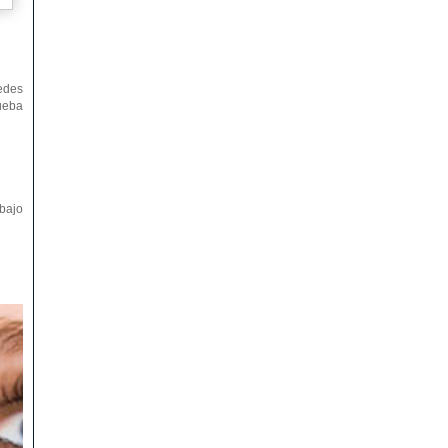
edes
rueba
abajo