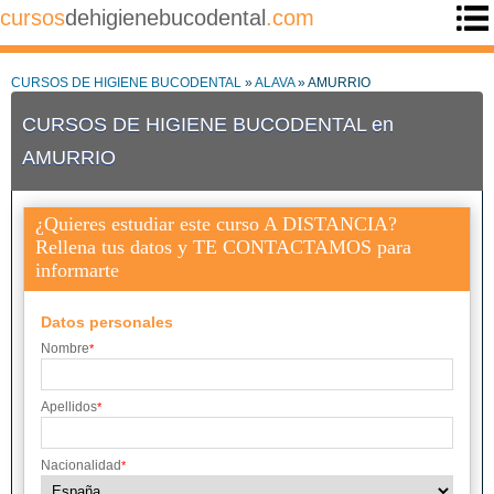
cursos
dehigienebucodental
.com
CURSOS DE HIGIENE BUCODENTAL
»
ALAVA
» AMURRIO
CURSOS DE HIGIENE BUCODENTAL en
AMURRIO
¿Quieres estudiar este curso A DISTANCIA?
Rellena tus datos y TE CONTACTAMOS para
informarte
Datos personales
Nombre
*
Apellidos
*
Nacionalidad
*