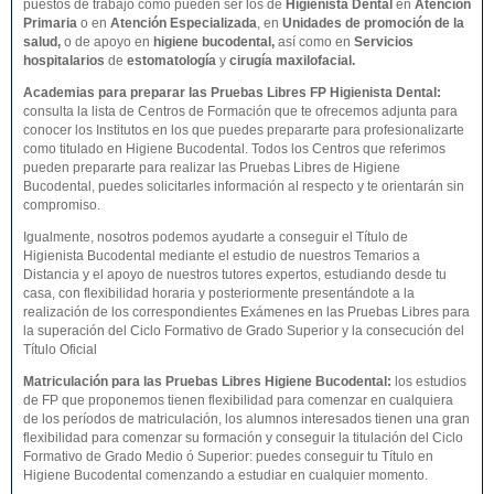
puestos de trabajo como pueden ser los de
Higienista Dental
en
Atención
Primaria
o en
Atención Especializada
, en
Unidades de promoción de la
salud,
o de apoyo en
higiene bucodental,
así como en
Servicios
hospitalarios
de
estomatología
y
cirugía maxilofacial.
Academias para preparar las Pruebas Libres FP Higienista Dental:
consulta la lista de Centros de Formación que te ofrecemos adjunta para
conocer los Institutos en los que puedes prepararte para profesionalizarte
como titulado en Higiene Bucodental. Todos los Centros que referimos
pueden prepararte para realizar las Pruebas Libres de Higiene
Bucodental, puedes solicitarles información al respecto y te orientarán sin
compromiso.
Igualmente, nosotros podemos ayudarte a conseguir el Título de
Higienista Bucodental mediante el estudio de nuestros Temarios a
Distancia y el apoyo de nuestros tutores expertos, estudiando desde tu
casa, con flexibilidad horaria y posteriormente presentándote a la
realización de los correspondientes Exámenes en las Pruebas Libres para
la superación del Ciclo Formativo de Grado Superior y la consecución del
Título Oficial
Matriculación para las Pruebas Libres Higiene Bucodental
:
los estudios
de FP que proponemos tienen flexibilidad para comenzar en cualquiera
de los períodos de matriculación, los alumnos interesados tienen una gran
flexibilidad para comenzar su formación y conseguir la titulación del Ciclo
Formativo de Grado Medio ó Superior: puedes conseguir tu Título en
Higiene Bucodental comenzando a estudiar en cualquier momento.