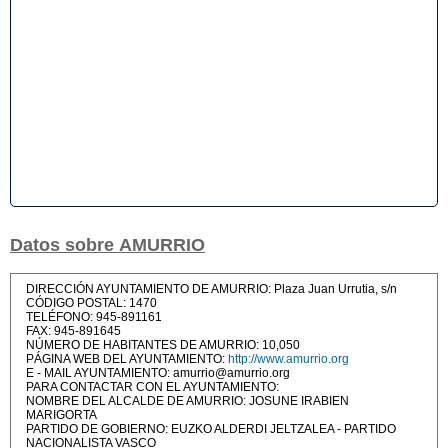
Datos sobre AMURRIO
DIRECCIÓN AYUNTAMIENTO DE AMURRIO: Plaza Juan Urrutia, s/n
CÓDIGO POSTAL: 1470
TELÉFONO: 945-891161
FAX: 945-891645
NÚMERO DE HABITANTES DE AMURRIO: 10,050
PÁGINA WEB DEL AYUNTAMIENTO:
http://www.amurrio.org
E - MAIL AYUNTAMIENTO: amurrio@amurrio.org
PARA CONTACTAR CON EL AYUNTAMIENTO:
NOMBRE DEL ALCALDE DE AMURRIO: JOSUNE IRABIEN
MARIGORTA
PARTIDO DE GOBIERNO: EUZKO ALDERDI JELTZALEA - PARTIDO
NACIONALISTA VASCO